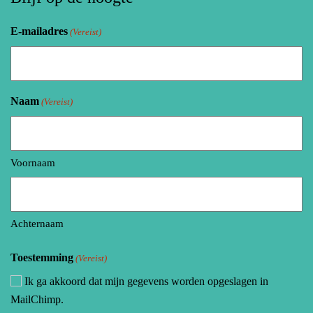
E-mailadres
(Vereist)
Naam
(Vereist)
Voornaam
Achternaam
Toestemming
(Vereist)
Ik ga akkoord dat mijn gegevens worden opgeslagen in
MailChimp.