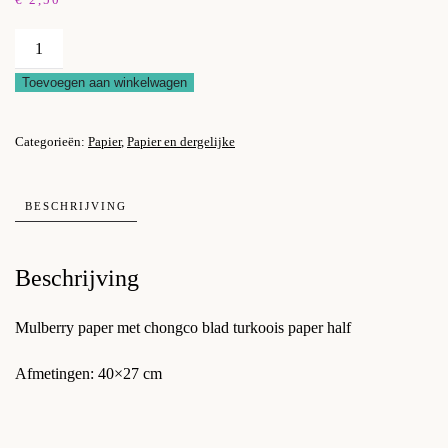
Mulberry
paper
Toevoegen aan winkelwagen
half
met
Categorieën:
Papier
,
Papier en dergelijke
chongco
blad
aantal
BESCHRIJVING
Beschrijving
Mulberry paper met chongco blad turkoois paper half
Afmetingen: 40×27 cm