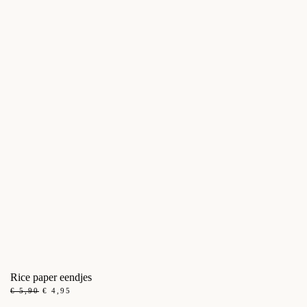
Rice paper eendjes
OORSPRONKELIJKE
HUIDIGE
€
5,90
€
4,95
PRIJS
PRIJS