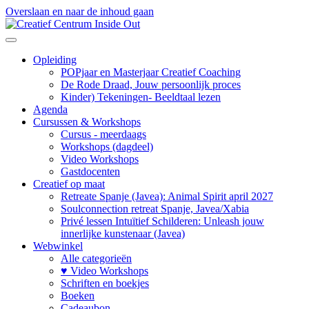
Overslaan en naar de inhoud gaan
Opleiding
POPjaar en Masterjaar Creatief Coaching
De Rode Draad, Jouw persoonlijk proces
Kinder) Tekeningen- Beeldtaal lezen
Agenda
Cursussen & Workshops
Cursus - meerdaags
Workshops (dagdeel)
Video Workshops
Gastdocenten
Creatief op maat
Retreate Spanje (Javea): Animal Spirit april 2027
Soulconnection retreat Spanje, Javea/Xabia
Privé lessen Intuïtief Schilderen: Unleash jouw
innerlijke kunstenaar (Javea)
Webwinkel
Alle categorieën
♥ Video Workshops
Schriften en boekjes
Boeken
Cadeaubon