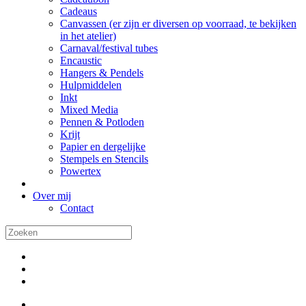
Cadeaus
Canvassen (er zijn er diversen op voorraad, te bekijken
in het atelier)
Carnaval/festival tubes
Encaustic
Hangers & Pendels
Hulpmiddelen
Inkt
Mixed Media
Pennen & Potloden
Krijt
Papier en dergelijke
Stempels en Stencils
Powertex
Over mij
Contact