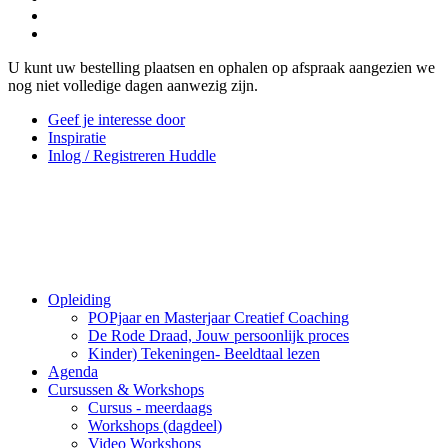
U kunt uw bestelling plaatsen en ophalen op afspraak aangezien we
nog niet volledige dagen aanwezig zijn.
Geef je interesse door
Inspiratie
Inlog / Registreren Huddle
Opleiding
POPjaar en Masterjaar Creatief Coaching
De Rode Draad, Jouw persoonlijk proces
Kinder) Tekeningen- Beeldtaal lezen
Agenda
Cursussen & Workshops
Cursus - meerdaags
Workshops (dagdeel)
Video Workshops