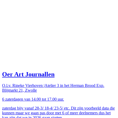
Oer Art Journallen
O.l.v. Rineke Vierhoven |Atelier 3 in het Herman Brood Exp.
Blijmarkt 21, Zwolle
6 zaterdagen van 14.00 tot 17.00 uur.
zaterdag bijv vanaf 28-3/ 18-4/ 23-5/ etc. Dit zijn voorbeeld data die
kunnen maar we gaan pas door met 6 of meer deelnemers dus het
kan zijn dat we in 2026 gaan starten.