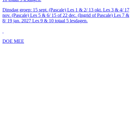
Dinsdag groep: 15 sept. (Pascale) Les 1 & 2/ 13 okt. Les 3 & 4/ 17
nov. (Pascale) Les 5 & 6/ 15 of 22 dec. (Ingrid of Pascale) Les 7 &
8/ 19 jan. 2027 Les 9 & 10 totaal 5 lesdagen.
DOE MEE