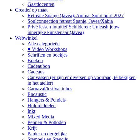
Gastdocenten
Creatief op maat
Retreate Spanje (Javea): Animal Spirit april 2027
Soulconnection retreat Spanje, Javea/Xabia
Privé lessen Intuïtief Schilderen: Unleash jouw
innerlijke kunstenaar (Javea)
Webwinkel
Alle categorieën
♥ Video Workshops
Schriften en boekjes
Boeken
Cadeaubon
Cadeaus
Canvassen (er zijn er diversen op voorraad, te bekijken
in het atelier)
Carnaval/festival tubes
Encaustic
Hangers & Pendels
Hulpmiddelen
Inkt
Mixed Media
Pennen & Potloden
Krijt
Papier en dergelijke
Stempels en Stencils