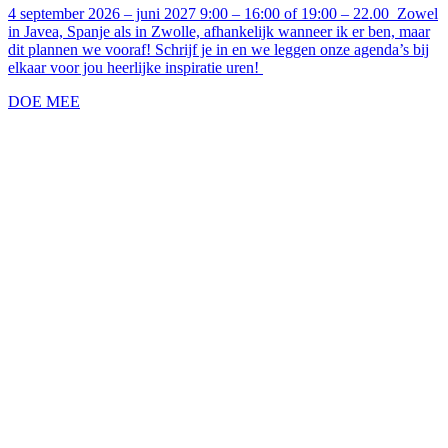
4 september 2026 – juni 2027 9:00 – 16:00 of 19:00 – 22.00 Zowel
in Javea, Spanje als in Zwolle, afhankelijk wanneer ik er ben, maar
dit plannen we vooraf! Schrijf je in en we leggen onze agenda’s bij
elkaar voor jou heerlijke inspiratie uren!
DOE MEE