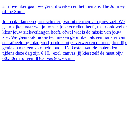
21 november gaan we gericht werken en het thema is The Journey
of the Soul.
Je maakt dan een groot schilderij vanuit de roep van jouw ziel. We
gaan kijken naar wat jouw ziel je te vertellen heeft, maar ook welke
kleur jouw zielsverlangen heeft, ofwel wat is de missie van jouw
ziel. We gaan ook mooie technieken gebruiken als een transfer van
een afbeelding, bladgoud, oude kantjes verwerken en meer, heerlijk
genieten met een spirituele touch. De kosten van de materialen
tijdens deze dag zijn € 10,- excl. canvas, jij kiest zelf de maat bijv.
60x80cm. of een 3Dcanvas 90x70cm.