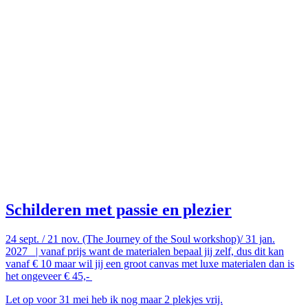
Schilderen met passie en plezier
24 sept. / 21 nov. (The Journey of the Soul workshop)/ 31 jan.
2027 | vanaf prijs want de materialen bepaal jij zelf, dus dit kan
vanaf € 10 maar wil jij een groot canvas met luxe materialen dan is
het ongeveer € 45,-
Let op voor 31 mei heb ik nog maar 2 plekjes vrij.