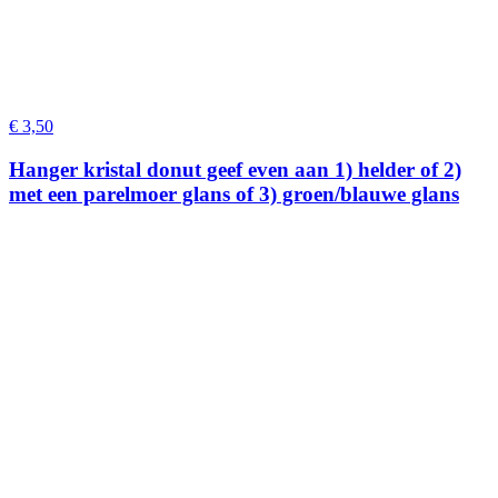
€
3,50
Hanger kristal donut geef even aan 1) helder of 2)
met een parelmoer glans of 3) groen/blauwe glans