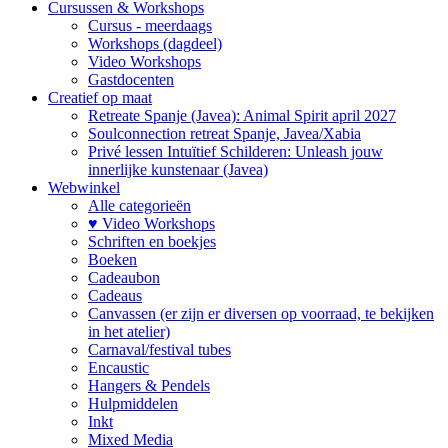
Cursussen & Workshops
Cursus - meerdaags
Workshops (dagdeel)
Video Workshops
Gastdocenten
Creatief op maat
Retreate Spanje (Javea): Animal Spirit april 2027
Soulconnection retreat Spanje, Javea/Xabia
Privé lessen Intuïtief Schilderen: Unleash jouw
innerlijke kunstenaar (Javea)
Webwinkel
Alle categorieën
♥ Video Workshops
Schriften en boekjes
Boeken
Cadeaubon
Cadeaus
Canvassen (er zijn er diversen op voorraad, te bekijken
in het atelier)
Carnaval/festival tubes
Encaustic
Hangers & Pendels
Hulpmiddelen
Inkt
Mixed Media