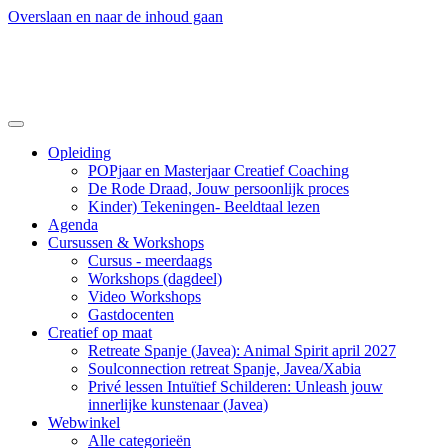
Overslaan en naar de inhoud gaan
Opleiding
POPjaar en Masterjaar Creatief Coaching
De Rode Draad, Jouw persoonlijk proces
Kinder) Tekeningen- Beeldtaal lezen
Agenda
Cursussen & Workshops
Cursus - meerdaags
Workshops (dagdeel)
Video Workshops
Gastdocenten
Creatief op maat
Retreate Spanje (Javea): Animal Spirit april 2027
Soulconnection retreat Spanje, Javea/Xabia
Privé lessen Intuïtief Schilderen: Unleash jouw
innerlijke kunstenaar (Javea)
Webwinkel
Alle categorieën