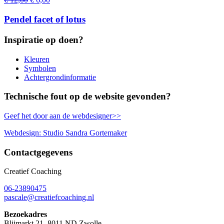
prijs
prijs
was:
is:
Pendel facet of lotus
€ 12,00.
€ 6,00.
Inspiratie op doen?
Kleuren
Symbolen
Achtergrondinformatie
Technische fout op de website gevonden?
Geef het door aan de webdesigner>>
Webdesign: Studio Sandra Gortemaker
Contactgegevens
Creatief Coaching
06-23890475
pascale@creatiefcoaching.nl
Bezoekadres
Blijmarkt 21, 8011 ND Zwolle