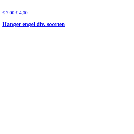
Oorspronkelijke
Huidige
€
7,00
€
4,00
prijs
prijs
was:
is:
Hanger engel div. soorten
€ 7,00.
€ 4,00.