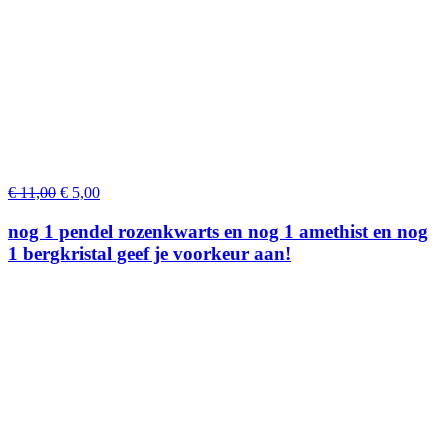
Oorspronkelijke
Huidige
€
11,00
€
5,00
prijs
prijs
was:
is:
nog 1 pendel rozenkwarts en nog 1 amethist en nog
€ 11,00.
€ 5,00.
1 bergkristal geef je voorkeur aan!