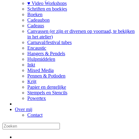
♥ Video Workshops
Schriften en boekjes
Boeken
Cadeaubon
Cadeaus
Canvassen (er zijn er diversen op voorraad, te bekijken
in het atelier)
Carnaval/festival tubes
Encaustic
Hangers & Pendels
Hulpmiddelen
Inkt
Mixed Media
Pennen & Potloden
Krijt
Papier en dergelijke
Stempels en Stencils
Powertex
Over mij
Contact