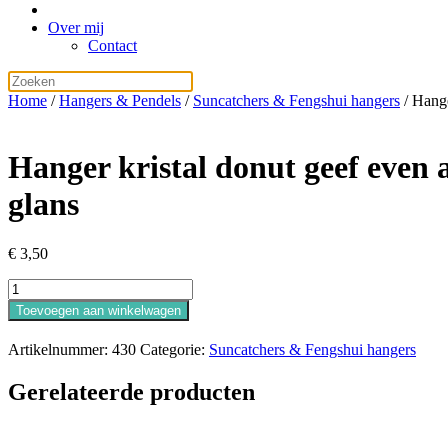
Over mij
Contact
Home
/
Hangers & Pendels
/
Suncatchers & Fengshui hangers
/ Hange
Hanger kristal donut geef even 
glans
€
3,50
Hanger
kristal
Toevoegen aan winkelwagen
donut
geef
Artikelnummer:
430
Categorie:
Suncatchers & Fengshui hangers
even
aan
Gerelateerde producten
1)
helder
of