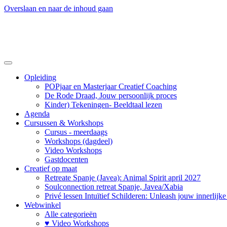
Overslaan en naar de inhoud gaan
Opleiding
POPjaar en Masterjaar Creatief Coaching
De Rode Draad, Jouw persoonlijk proces
Kinder) Tekeningen- Beeldtaal lezen
Agenda
Cursussen & Workshops
Cursus - meerdaags
Workshops (dagdeel)
Video Workshops
Gastdocenten
Creatief op maat
Retreate Spanje (Javea): Animal Spirit april 2027
Soulconnection retreat Spanje, Javea/Xabia
Privé lessen Intuïtief Schilderen: Unleash jouw innerlijk
Webwinkel
Alle categorieën
♥ Video Workshops