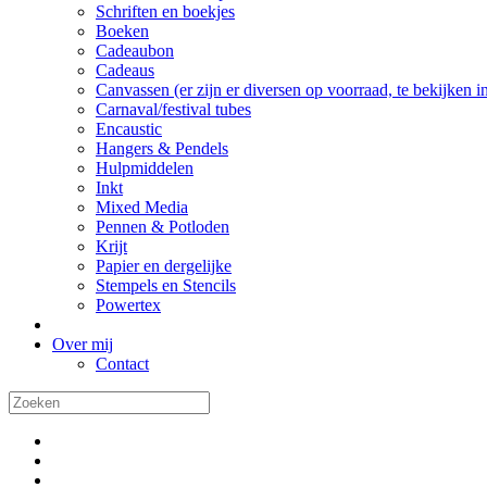
Schriften en boekjes
Boeken
Cadeaubon
Cadeaus
Canvassen (er zijn er diversen op voorraad, te bekijken in 
Carnaval/festival tubes
Encaustic
Hangers & Pendels
Hulpmiddelen
Inkt
Mixed Media
Pennen & Potloden
Krijt
Papier en dergelijke
Stempels en Stencils
Powertex
Over mij
Contact