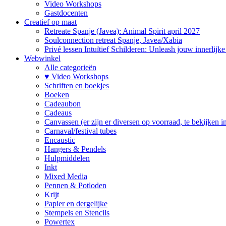
Video Workshops
Gastdocenten
Creatief op maat
Retreate Spanje (Javea): Animal Spirit april 2027
Soulconnection retreat Spanje, Javea/Xabia
Privé lessen Intuïtief Schilderen: Unleash jouw innerlijk
Webwinkel
Alle categorieën
♥ Video Workshops
Schriften en boekjes
Boeken
Cadeaubon
Cadeaus
Canvassen (er zijn er diversen op voorraad, te bekijken in 
Carnaval/festival tubes
Encaustic
Hangers & Pendels
Hulpmiddelen
Inkt
Mixed Media
Pennen & Potloden
Krijt
Papier en dergelijke
Stempels en Stencils
Powertex