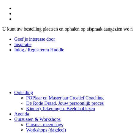
U kunt uw bestelling plaatsen en ophalen op afspraak aangezien we n
Geef je interesse door
Inspiratie
Inlog / Registreren Huddle
Opleiding
POPjaar en Masterjaar Creatief Coaching
De Rode Draad, Jouw persoonlijk proces
Kinder) Tekeningen- Beeldtaal lezen
Agenda
Cursussen & Workshops
Cursus - meerdaags
Workshops (dagdeel)