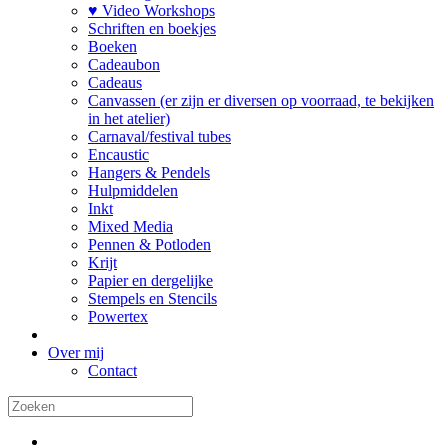
♥ Video Workshops
Schriften en boekjes
Boeken
Cadeaubon
Cadeaus
Canvassen (er zijn er diversen op voorraad, te bekijken
in het atelier)
Carnaval/festival tubes
Encaustic
Hangers & Pendels
Hulpmiddelen
Inkt
Mixed Media
Pennen & Potloden
Krijt
Papier en dergelijke
Stempels en Stencils
Powertex
Over mij
Contact