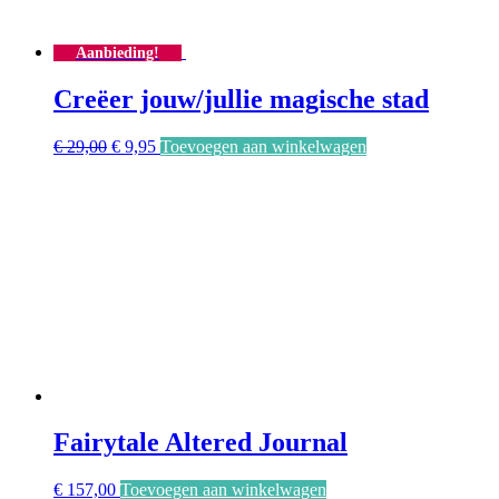
Aanbieding!
Creëer jouw/jullie magische stad
Oorspronkelijke
Huidige
€
29,00
€
9,95
Toevoegen aan winkelwagen
prijs
prijs
was:
is:
€ 29,00.
€ 9,95.
Fairytale Altered Journal
€
157,00
Toevoegen aan winkelwagen