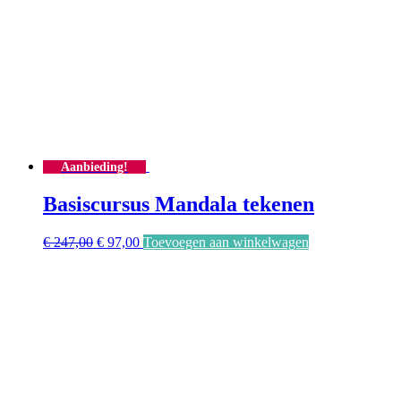
Aanbieding!
Basiscursus Mandala tekenen
Oorspronkelijke
Huidige
€
247,00
€
97,00
Toevoegen aan winkelwagen
prijs
prijs
was:
is:
€ 247,00.
€ 97,00.