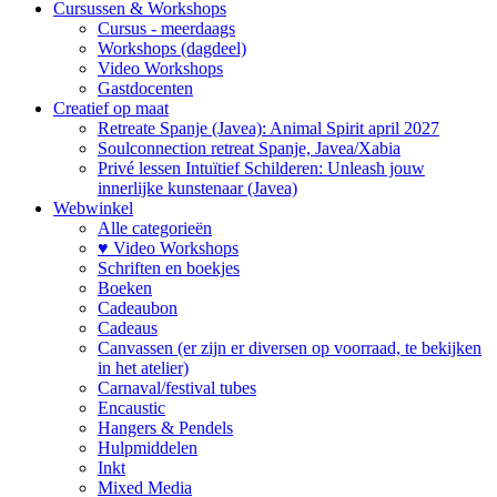
Cursussen & Workshops
Cursus - meerdaags
Workshops (dagdeel)
Video Workshops
Gastdocenten
Creatief op maat
Retreate Spanje (Javea): Animal Spirit april 2027
Soulconnection retreat Spanje, Javea/Xabia
Privé lessen Intuïtief Schilderen: Unleash jouw
innerlijke kunstenaar (Javea)
Webwinkel
Alle categorieën
♥ Video Workshops
Schriften en boekjes
Boeken
Cadeaubon
Cadeaus
Canvassen (er zijn er diversen op voorraad, te bekijken
in het atelier)
Carnaval/festival tubes
Encaustic
Hangers & Pendels
Hulpmiddelen
Inkt
Mixed Media