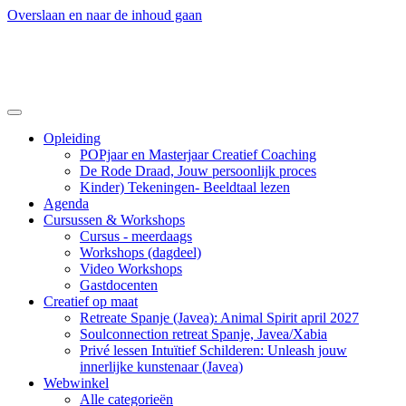
Overslaan en naar de inhoud gaan
Opleiding
POPjaar en Masterjaar Creatief Coaching
De Rode Draad, Jouw persoonlijk proces
Kinder) Tekeningen- Beeldtaal lezen
Agenda
Cursussen & Workshops
Cursus - meerdaags
Workshops (dagdeel)
Video Workshops
Gastdocenten
Creatief op maat
Retreate Spanje (Javea): Animal Spirit april 2027
Soulconnection retreat Spanje, Javea/Xabia
Privé lessen Intuïtief Schilderen: Unleash jouw
innerlijke kunstenaar (Javea)
Webwinkel
Alle categorieën