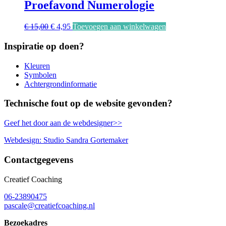
Proefavond Numerologie
Oorspronkelijke
Huidige
€
15,00
€
4,95
Toevoegen aan winkelwagen
prijs
prijs
was:
is:
Inspiratie op doen?
€ 15,00.
€ 4,95.
Kleuren
Symbolen
Achtergrondinformatie
Technische fout op de website gevonden?
Geef het door aan de webdesigner>>
Webdesign: Studio Sandra Gortemaker
Contactgegevens
Creatief Coaching
06-23890475
pascale@creatiefcoaching.nl
Bezoekadres