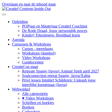
Overslaan en naar de inhoud gaan
Opleiding
POPjaar en Masterjaar Creatief Coaching
De Rode Draad, Jouw persoonlijk proces
Kinder) Tekeningen- Beeldtaal lezen
Agenda
Cursussen & Workshops
Cursus - meerdaags
Workshops (dagdeel)
Video Workshops
Gastdocenten
Creatief op maat
Retreate Spanje (Javea): Animal Spirit april 2027
Soulconnection retreat Spanje, Javea/Xabia
Privé lessen Intuïtief Schilderen: Unleash jouw
innerlijke kunstenaar (Javea)
Webwinkel
Alle categorieën
♥ Video Workshops
Schriften en boekjes
Boeken
Cadeaubon