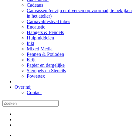
Cadeaus
Canvassen (er zijn er diversen op voorraad, te bekijken
in het atelier)
Carnaval/festival tubes
Encaustic
Hangers & Pendels
Hulpmiddelen
Inkt
Mixed Media
Pennen & Potloden
Krijt
Papier en dergelijke
Stempels en Stencils
Powertex
Over mij
Contact