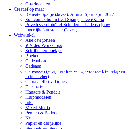
Gastdocenten
Creatief op maat
Retreate Spanje (Javea): Animal Spirit april 2027
Soulconnection retreat Spanje, Javea/Xabia
Privé lessen Intuïtief Schilderen: Unleash jouw
innerlijke kunstenaar (Javea)
Webwinkel
Alle categorieën
♥ Video Workshops
Schriften en boekjes
Boeken
Cadeaubon
Cadeaus
Canvassen (er zijn er diversen op voorraad, te bekijken
in het atelier)
Carnaval/festival tubes
Encaustic
Hangers & Pendels
Hulpmiddelen
Inkt
Mixed Media
Pennen & Potloden
Krijt
Papier en dergelijke
Stempels en Stencils