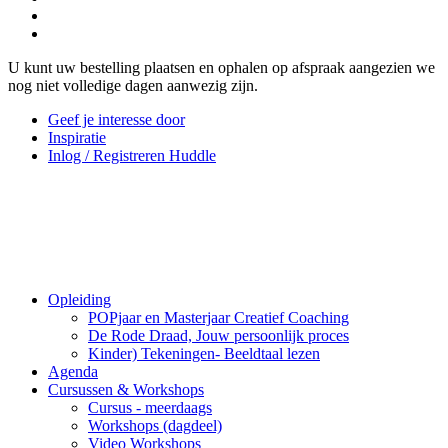
U kunt uw bestelling plaatsen en ophalen op afspraak aangezien we
nog niet volledige dagen aanwezig zijn.
Geef je interesse door
Inspiratie
Inlog / Registreren Huddle
Opleiding
POPjaar en Masterjaar Creatief Coaching
De Rode Draad, Jouw persoonlijk proces
Kinder) Tekeningen- Beeldtaal lezen
Agenda
Cursussen & Workshops
Cursus - meerdaags
Workshops (dagdeel)
Video Workshops