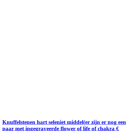
was:
is:
€ 14,95.
€ 2,50.
Knuffelstenen hart seleniet middel(er zijn er nog een
paar met ingegraveerde flower of life of chakra €