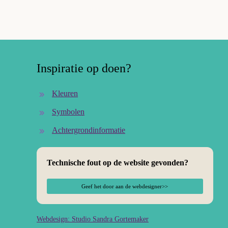
Inspiratie op doen?
Kleuren
Symbolen
Achtergrondinformatie
Technische fout op de website gevonden?
Geef het door aan de webdesigner>>
Webdesign: Studio Sandra Gortemaker