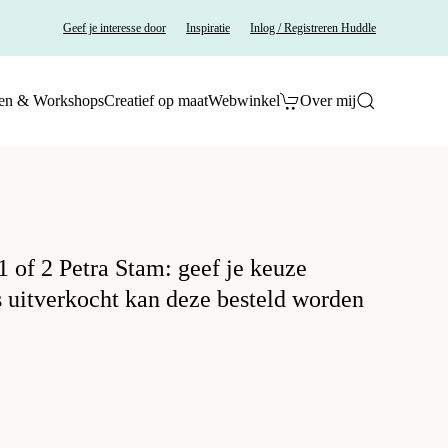
Geef je interesse door
Inspiratie
Inlog / Registreren Huddle
en & Workshops
Creatief op maat
Webwinkel
Over mij
 of 2 Petra Stam: geef je keuze
s uitverkocht kan deze besteld worden