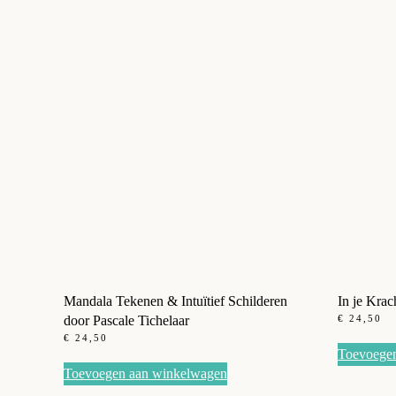
Mandala Tekenen & Intuïtief Schilderen
In je Krac
door Pascale Tichelaar
€
24,50
€
24,50
Toevoege
Toevoegen aan winkelwagen