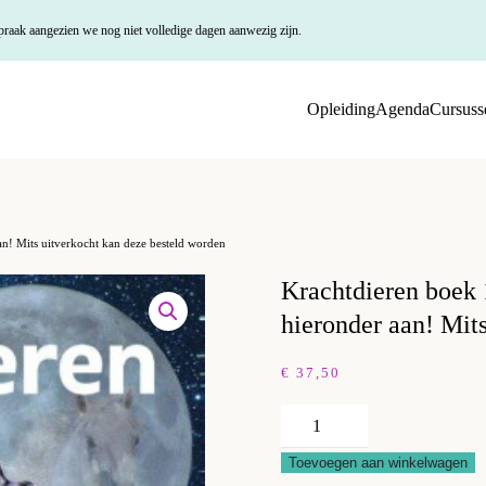
praak aangezien we nog niet volledige dagen aanwezig zijn.
Opleiding
Agenda
Cursuss
an! Mits uitverkocht kan deze besteld worden
Krachtdieren boek 1
hieronder aan! Mit
€
37,50
Krachtdieren
boek
Toevoegen aan winkelwagen
1