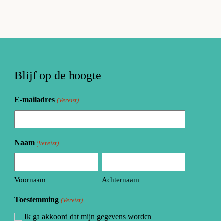
Blijf op de hoogte
E-mailadres
(Vereist)
Naam
(Vereist)
Voornaam
Achternaam
Toestemming
(Vereist)
Ik ga akkoord dat mijn gegevens worden