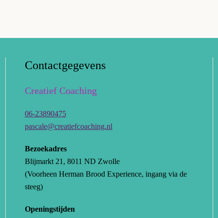
Contactgegevens
Creatief Coaching
06-23890475
pascale@creatiefcoaching.nl
Bezoekadres
Blijmarkt 21, 8011 ND Zwolle
(Voorheen Herman Brood Experience, ingang via de
steeg)
Openingstijden