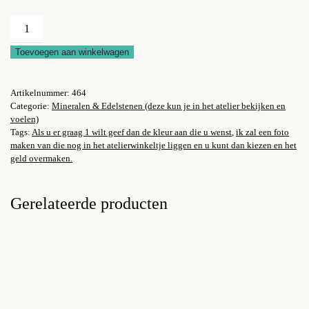
Agaatschijven
paars,
Toevoegen aan winkelwagen
blauw,
roze
Artikelnummer:
464
of
Categorie:
Mineralen & Edelstenen (deze kun je in het atelier bekijken en
groen:
voelen)
de
Tags:
Als u er graag 1 wilt geef dan de kleur aan die u wenst
,
ik zal een foto
maken van die nog in het atelierwinkeltje liggen en u kunt dan kiezen en het
prijzen
geld overmaken.
zijn
vanaf
Gerelateerde producten
10,95
aantal