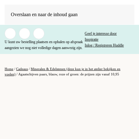
Overslaan en naar de inhoud gaan
Geef je interesse door
Inspiratie
U kunt uw bestelling plaatsen en ophalen op afspraak
Inlog / Registreren Huddle
aangezien we nog niet volledige dagen aanwezig zijn.
Home
/
Cadeaus
/
Mineralen & Edelstenen (deze kun je in het atelier bekijken en
voelen)
/ Agaatschijven paars, blauw, roze of groen: de prijzen zijn vanaf 10,95