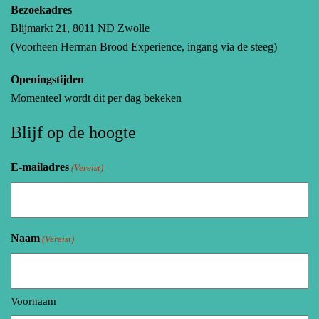
Bezoekadres
Blijmarkt 21, 8011 ND Zwolle
(Voorheen Herman Brood Experience, ingang via de steeg)
Openingstijden
Momenteel wordt dit per dag bekeken
Blijf op de hoogte
E-mailadres
(Vereist)
Naam
(Vereist)
Voornaam