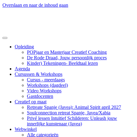
Overslaan en naar de inhoud gaan
Opleiding
POPjaar en Masterjaar Creatief Coaching
De Rode Draad, Jouw persoonlijk proces
Kinder) Tekeningen- Beeldtaal lezen
Agenda
Cursussen & Workshops
Cursus - meerdaags
Workshops (dagdeel)
Video Workshops
Gastdocenten
Creatief op maat
Retreate Spanje (Javea): Animal Spirit april 2027
Soulconnection retreat Spanje, Javea/Xabia
Privé lessen Intuïtief Schilderen: Unleash jouw
innerlijke kunstenaar (Javea)
Webwinkel
Alle categorieën