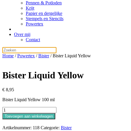
Pennen & Potloden
Krijt
Papier en dergelijke
Stempels en Stencils
Powertex
Over mij
Contact
Home
/
Powertex
/
Bister
/ Bister Liquid Yellow
Bister Liquid Yellow
€
8,95
Bister Liquid Yellow 100 ml
Bister
Liquid
Toevoegen aan winkelwagen
Yellow
aantal
Artikelnummer:
118
Categorie:
Bister