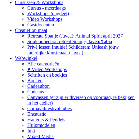
Cursussen & Workshops
Cursus - meerdaags
Workshops (dagdeel)
Video Workshops
Gastdocenten
Creatief op maat
Retreate Spanje (Javea): Animal Spirit april 2027
Soulconnection retreat Spanje, Javea/Xabia
Privé lessen Intuïtief Schilderen: Unleash jouw
innerlijke kunstenaar (Javea)
Webwinkel
Alle categorieën
♥ Video Workshops
Schriften en boekjes
Boeken
Cadeaubon
Cadeaus
Canvassen (er zijn er diversen op voorraad, te bekijken
in het atelier)
Carnaval/festival tubes
Encaustic
Hangers & Pendels
Hulpmiddelen
Inkt
Mixed Media