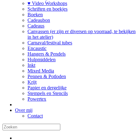
♥ Video Workshops
Schriften en boekjes
Boeken
Cadeaubon
Cadeaus
Canvassen (er zijn er diversen op voorraad, te bekijken
in het atelier)
Carnaval/festival tubes
Encaustic
Hangers & Pendels
Hulpmiddelen
Inkt
Mixed Media
Pennen & Potloden
Krijt
Papier en dergelijke
Stempels en Stencils
Powertex
Over mij
Contact