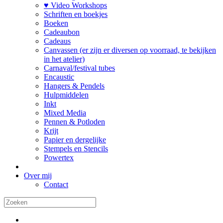
♥ Video Workshops
Schriften en boekjes
Boeken
Cadeaubon
Cadeaus
Canvassen (er zijn er diversen op voorraad, te bekijken
in het atelier)
Carnaval/festival tubes
Encaustic
Hangers & Pendels
Hulpmiddelen
Inkt
Mixed Media
Pennen & Potloden
Krijt
Papier en dergelijke
Stempels en Stencils
Powertex
Over mij
Contact