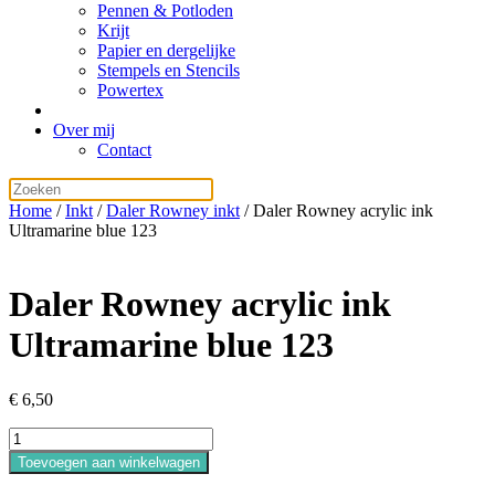
Pennen & Potloden
Krijt
Papier en dergelijke
Stempels en Stencils
Powertex
Over mij
Contact
Home
/
Inkt
/
Daler Rowney inkt
/ Daler Rowney acrylic ink
Ultramarine blue 123
Daler Rowney acrylic ink
Ultramarine blue 123
€
6,50
Daler
Rowney
Toevoegen aan winkelwagen
acrylic