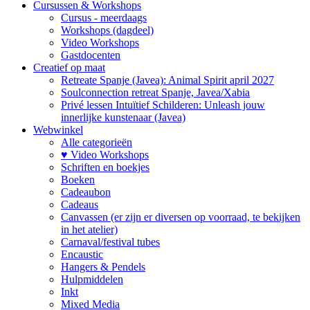
Cursussen & Workshops
Cursus - meerdaags
Workshops (dagdeel)
Video Workshops
Gastdocenten
Creatief op maat
Retreate Spanje (Javea): Animal Spirit april 2027
Soulconnection retreat Spanje, Javea/Xabia
Privé lessen Intuïtief Schilderen: Unleash jouw
innerlijke kunstenaar (Javea)
Webwinkel
Alle categorieën
♥ Video Workshops
Schriften en boekjes
Boeken
Cadeaubon
Cadeaus
Canvassen (er zijn er diversen op voorraad, te bekijken
in het atelier)
Carnaval/festival tubes
Encaustic
Hangers & Pendels
Hulpmiddelen
Inkt
Mixed Media