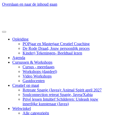
Overslaan en naar de inhoud gaan
Opleiding
POPjaar en Masterjaar Creatief Coaching
De Rode Draad, Jouw persoonlijk proces
Kinder) Tekeningen- Beeldtaal lezen
Agenda
Cursussen & Workshops
Cursus - meerdaags
Workshops (dagdeel)
Video Workshops
Gastdocenten
Creatief op maat
Retreate Spanje (Javea): Animal Spirit april 2027
Soulconnection retreat Spanje, Javea/Xabia
Privé lessen Intuïtief Schilderen: Unleash jouw
innerlijke kunstenaar (Javea)
Webwinkel
Alle categorieën