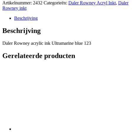
ink
Artikelnummer:
2432
Categorieën:
Daler Rowney Acryl Inkt
,
Daler
Ultramarine
Rowney inkt
blue
123
Beschrijving
aantal
Beschrijving
Daler Rowney acrylic ink Ultramarine blue 123
Gerelateerde producten