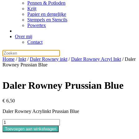
Pennen & Potloden
Krijt
Papier en dergelijke
Stempels en Stencils
Powertex
Over mij
Contact
Home
/
Inkt
/
Daler Rowney inkt
/
Daler Rowney Acryl Inkt
/ Daler
Rowney Prussian Blue
Daler Rowney Prussian Blue
€
6,50
Daler Rowney Acrylinkt Prussian Blue
Daler
Rowney
Toevoegen aan winkelwagen
Prussian
Blue