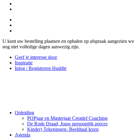
U kunt uw bestelling plaatsen en ophalen op afspraak aangezien we
nog niet volledige dagen aanwezig zijn.
Geef je interesse door
Inspiratie
Inlog / Registreren Huddle
Opleiding
POPjaar en Masterjaar Creatief Coaching
De Rode Draad, Jouw persoonlijk proces
Kinder) Tekeningen- Beeldtaal lezen
Agenda