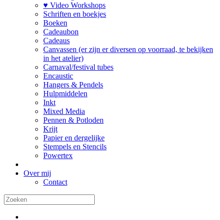
♥ Video Workshops
Schriften en boekjes
Boeken
Cadeaubon
Cadeaus
Canvassen (er zijn er diversen op voorraad, te bekijken
in het atelier)
Carnaval/festival tubes
Encaustic
Hangers & Pendels
Hulpmiddelen
Inkt
Mixed Media
Pennen & Potloden
Krijt
Papier en dergelijke
Stempels en Stencils
Powertex
Over mij
Contact