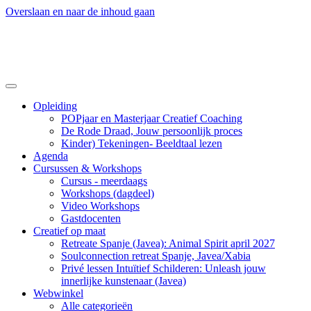
Overslaan en naar de inhoud gaan
Opleiding
POPjaar en Masterjaar Creatief Coaching
De Rode Draad, Jouw persoonlijk proces
Kinder) Tekeningen- Beeldtaal lezen
Agenda
Cursussen & Workshops
Cursus - meerdaags
Workshops (dagdeel)
Video Workshops
Gastdocenten
Creatief op maat
Retreate Spanje (Javea): Animal Spirit april 2027
Soulconnection retreat Spanje, Javea/Xabia
Privé lessen Intuïtief Schilderen: Unleash jouw
innerlijke kunstenaar (Javea)
Webwinkel
Alle categorieën