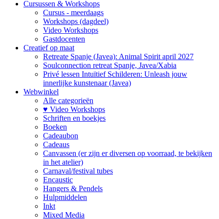
Cursussen & Workshops
Cursus - meerdaags
Workshops (dagdeel)
Video Workshops
Gastdocenten
Creatief op maat
Retreate Spanje (Javea): Animal Spirit april 2027
Soulconnection retreat Spanje, Javea/Xabia
Privé lessen Intuïtief Schilderen: Unleash jouw
innerlijke kunstenaar (Javea)
Webwinkel
Alle categorieën
♥ Video Workshops
Schriften en boekjes
Boeken
Cadeaubon
Cadeaus
Canvassen (er zijn er diversen op voorraad, te bekijken
in het atelier)
Carnaval/festival tubes
Encaustic
Hangers & Pendels
Hulpmiddelen
Inkt
Mixed Media