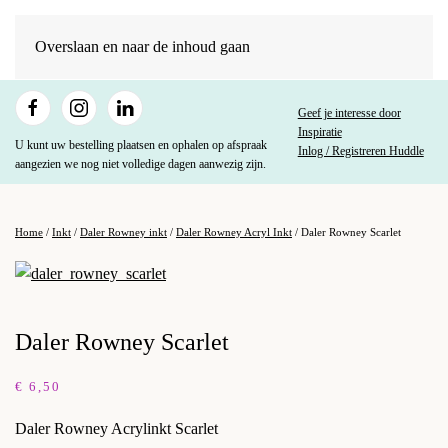
Overslaan en naar de inhoud gaan
Geef je interesse door
Inspiratie
U kunt uw bestelling plaatsen en ophalen op afspraak
Inlog / Registreren Huddle
aangezien we nog niet volledige dagen aanwezig zijn.
Home
/
Inkt
/
Daler Rowney inkt
/
Daler Rowney Acryl Inkt
/ Daler Rowney Scarlet
Daler Rowney Scarlet
€
6,50
Daler Rowney Acrylinkt Scarlet