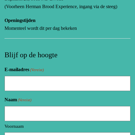
(Voorheen Herman Brood Experience, ingang via de steeg)
Openingstijden
Momenteel wordt dit per dag bekeken
Blijf op de hoogte
E-mailadres
(Vereist)
Naam
(Vereist)
Voornaam