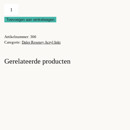
Daler
Rowney
Toevoegen aan winkelwagen
Scarlet
aantal
Artikelnummer:
366
Categorie:
Daler Rowney Acryl Inkt
Gerelateerde producten