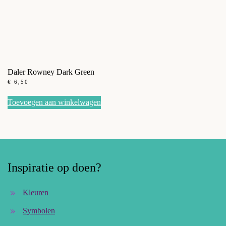
Daler Rowney Dark Green
€
6,50
Toevoegen aan winkelwagen
Inspiratie op doen?
Kleuren
Symbolen