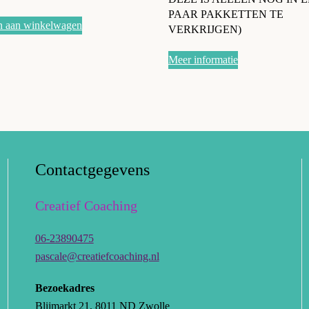
PAAR PAKKETTEN TE
n aan winkelwagen
VERKRIJGEN)
Meer informatie
Contactgegevens
Creatief Coaching
06-23890475
pascale@creatiefcoaching.nl
Bezoekadres
Blijmarkt 21, 8011 ND Zwolle