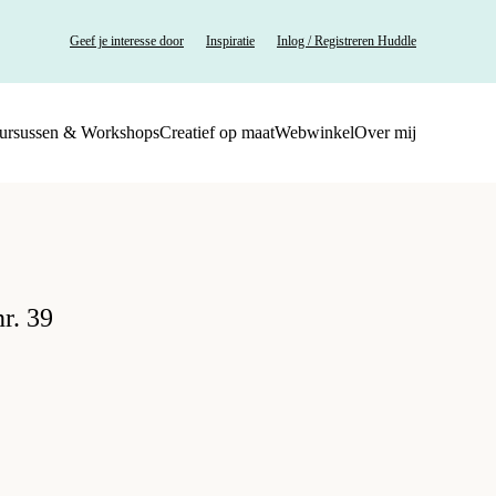
Geef je interesse door
Inspiratie
Inlog / Registreren Huddle
ursussen & Workshops
Creatief op maat
Webwinkel
Over mij
r. 39