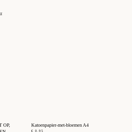
er
ET OP,
Katoenpapier-met-bloemen A4
EEN
€
0,95