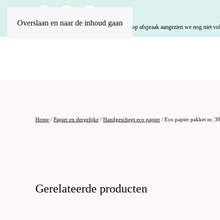
Overslaan en naar de inhoud gaan
U kunt uw bestelling plaatsen en ophalen op afspraak aangezien we nog niet vol
Home
/
Papier en dergelijke
/
Handgeschept eco papier
/ Eco papier pakket nr. 3
Gerelateerde producten