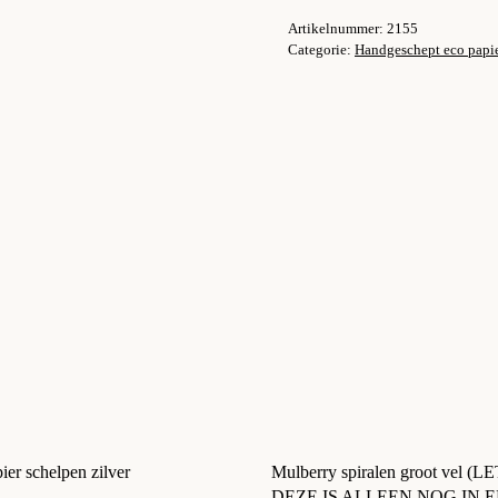
nr.
Artikelnummer:
2155
39
Categorie:
Handgeschept eco papi
aantal
er schelpen zilver
Mulberry spiralen groot vel (L
DEZE IS ALLEEN NOG IN 