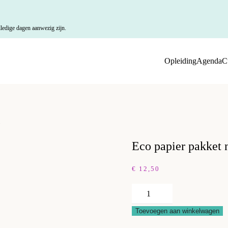
ledige dagen aanwezig zijn.
Opleiding
Agenda
C
9
Eco papier pakket n
€
12,50
Eco
papier
Toevoegen aan winkelwagen
pakket