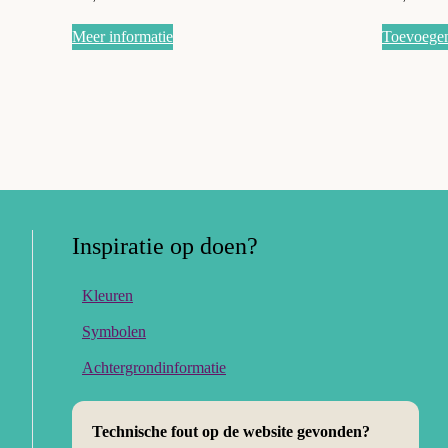
Meer informatie
Toevoege
Inspiratie op doen?
Kleuren
Symbolen
Achtergrondinformatie
Technische fout op de website gevonden?