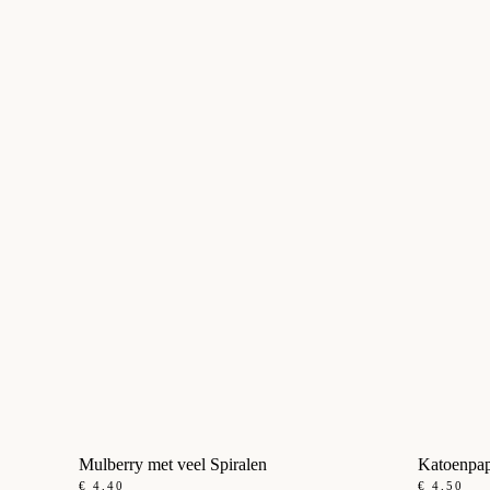
Mulberry met veel Spiralen
Katoenpapi
€
4,40
€
4,50