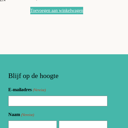
Toevoegen aan winkelwagen
Blijf op de hoogte
E-mailadres
(Vereist)
Naam
(Vereist)