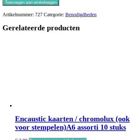
kaarten/
Toevoegen aan winkelwagen
chromolux
(ook
Artikelnummer:
727
Categorie:
Benodigdheden
voor
stempelen)
Gerelateerde producten
A4
wit
10
stuks
aantal
Encaustic kaarten / chromolux (ook
voor stempelen)A6 assorti 10 stuks