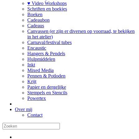
♥ Video Workshops
Schriften en boekjes
Boeken
Cadeaubon
Cadeaus
Canvassen (er zijn er diversen op voorraad, te bekijken
in het atelier)
Carnaval/festival tubes
Encaustic
Hangers & Pendels
Hulpmiddelen
Inkt
Mixed Media
Pennen & Potloden
Krijt
Papier en dergelijke
Stempels en Stencils
Powertex
Over mij
Contact