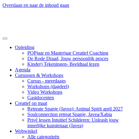
Overslaan en naar de inhoud gaan
Opleiding
POPjaar en Masterjaar Creatief Coaching
De Rode Draad, Jouw persoonlijk proces
Kinder) Tekeningen- Beeldtaal lezen
Agenda
Cursussen & Workshops
Cursus - meerdaags
Workshops (dagdeel)
Video Workshops
Gastdocenten
Creatief op maat
Retreate Spanje (Javea): Animal Spirit april 2027
Soulconnection retreat Spanje, Javea/Xabia
Privé lessen Intuïtief Schilderen: Unleash jouw
innerlijke kunstenaar (Javea)
Webwinkel
Alle categorieën