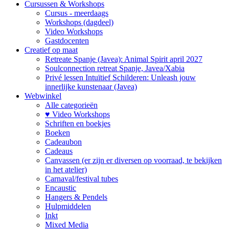
Cursussen & Workshops
Cursus - meerdaags
Workshops (dagdeel)
Video Workshops
Gastdocenten
Creatief op maat
Retreate Spanje (Javea): Animal Spirit april 2027
Soulconnection retreat Spanje, Javea/Xabia
Privé lessen Intuïtief Schilderen: Unleash jouw
innerlijke kunstenaar (Javea)
Webwinkel
Alle categorieën
♥ Video Workshops
Schriften en boekjes
Boeken
Cadeaubon
Cadeaus
Canvassen (er zijn er diversen op voorraad, te bekijken
in het atelier)
Carnaval/festival tubes
Encaustic
Hangers & Pendels
Hulpmiddelen
Inkt
Mixed Media