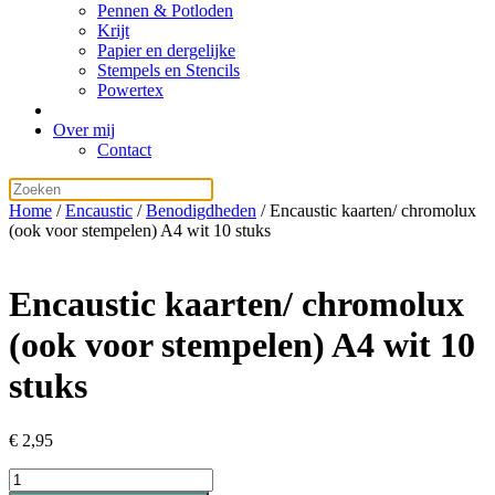
Pennen & Potloden
Krijt
Papier en dergelijke
Stempels en Stencils
Powertex
Over mij
Contact
Home
/
Encaustic
/
Benodigdheden
/ Encaustic kaarten/ chromolux
(ook voor stempelen) A4 wit 10 stuks
Encaustic kaarten/ chromolux
(ook voor stempelen) A4 wit 10
stuks
€
2,95
Encaustic