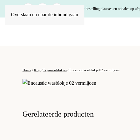
U kunt uw bestelling plaatsen en ophalen op afs
Overslaan en naar de inhoud gaan
Home
/
Krijt
/
Bijenwasblokjes
/ Encaustic wasblokje 02 vermiljoen
Gerelateerde producten