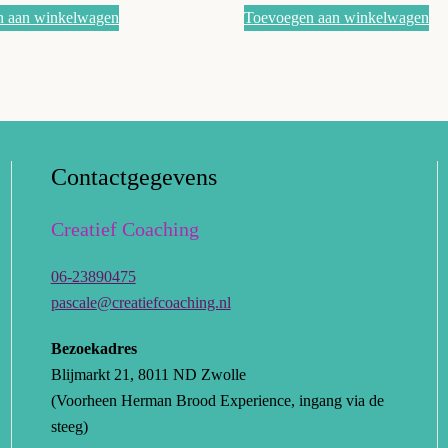
n aan winkelwagen
Toevoegen aan winkelwagen
Contactgegevens
Creatief Coaching
06-23890475
pascale@creatiefcoaching.nl
Bezoekadres
Blijmarkt 21, 8011 ND Zwolle
(Voorheen Herman Brood Experience, ingang via de
steeg)