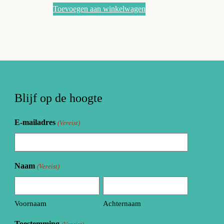
Toevoegen aan winkelwagen
Blijf op de hoogte
E-mailadres
(Vereist)
Naam
(Vereist)
Voornaam
Achternaam
Toestemming