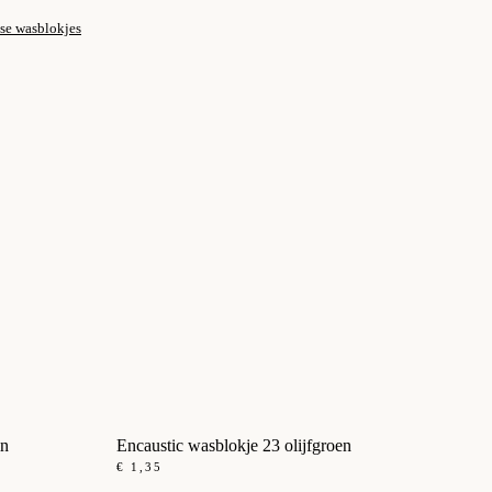
se wasblokjes
in
Encaustic wasblokje 23 olijfgroen
€
1,35