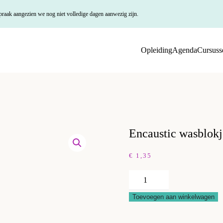
praak aangezien we nog niet volledige dagen aanwezig zijn.
Opleiding
Agenda
Cursuss
Encaustic wasblokj
€
1,35
Encaustic
wasblokje
Toevoegen aan winkelwagen
02
vermiljoen