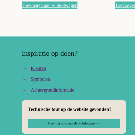
Toevoegen aan winkelwagen
Toevoege
Inspiratie op doen?
Kleuren
Symbolen
Achtergrondinformatie
Technische fout op de website gevonden?
Geef het door aan de webdesigner>>