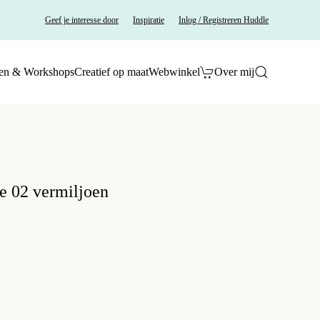
Geef je interesse door
Inspiratie
Inlog / Registreren Huddle
en & Workshops
Creatief op maat
Webwinkel
Over mij
e 02 vermiljoen