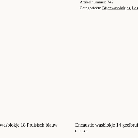
Artikelnummer:
742
aantal
Categorieën:
Bijenwasblokjes
,
Los
 wasblokje 18 Pruisisch blauw
Encaustic wasblokje 14 geelbru
€
1,35