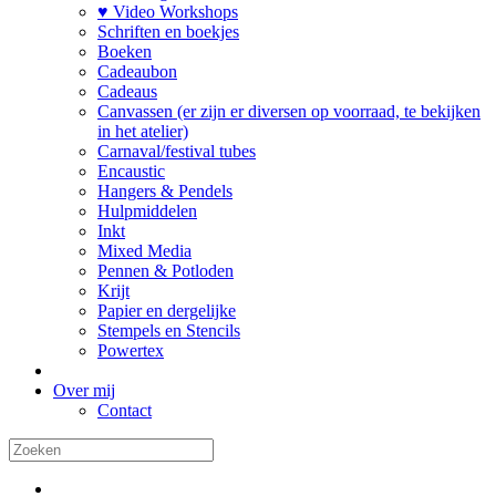
♥ Video Workshops
Schriften en boekjes
Boeken
Cadeaubon
Cadeaus
Canvassen (er zijn er diversen op voorraad, te bekijken
in het atelier)
Carnaval/festival tubes
Encaustic
Hangers & Pendels
Hulpmiddelen
Inkt
Mixed Media
Pennen & Potloden
Krijt
Papier en dergelijke
Stempels en Stencils
Powertex
Over mij
Contact