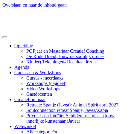
Overslaan en naar de inhoud gaan
Opleiding
POPjaar en Masterjaar Creatief Coaching
De Rode Draad, Jouw persoonlijk proces
Kinder) Tekeningen- Beeldtaal lezen
Agenda
Cursussen & Workshops
Cursus - meerdaags
Workshops (dagdeel)
Video Workshops
Gastdocenten
Creatief op maat
Retreate Spanje (Javea): Animal Spirit april 2027
Soulconnection retreat Spanje, Javea/Xabia
Privé lessen Intuïtief Schilderen: Unleash jouw
innerlijke kunstenaar (Javea)
Webwinkel
Alle categorieën