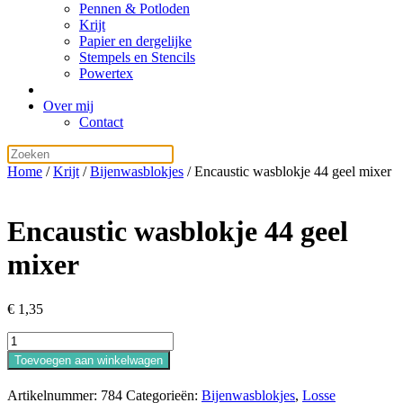
Pennen & Potloden
Krijt
Papier en dergelijke
Stempels en Stencils
Powertex
Over mij
Contact
Home
/
Krijt
/
Bijenwasblokjes
/ Encaustic wasblokje 44 geel mixer
Encaustic wasblokje 44 geel
mixer
€
1,35
Encaustic
wasblokje
Toevoegen aan winkelwagen
44
geel
Artikelnummer:
784
Categorieën:
Bijenwasblokjes
,
Losse