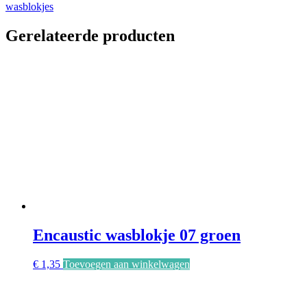
mixer
wasblokjes
aantal
Gerelateerde producten
Encaustic wasblokje 07 groen
€
1,35
Toevoegen aan winkelwagen