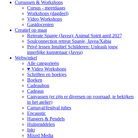
Cursussen & Workshops
Cursus - meerdaags
Workshops (dagdeel)
Video Workshops
Gastdocenten
Creatief op maat
Retreate Spanje (Javea): Animal Spirit april 2027
Soulconnection retreat Spanje, Javea/Xabia
Privé lessen Intuïtief Schilderen: Unleash jouw
innerlijke kunstenaar (Javea)
Webwinkel
Alle categorieën
♥ Video Workshops
Schriften en boekjes
Boeken
Cadeaubon
Cadeaus
Canvassen (er zijn er diversen op voorraad, te bekijken
in het atelier)
Carnaval/festival tubes
Encaustic
Hangers & Pendels
Hulpmiddelen
Inkt
Mixed Media