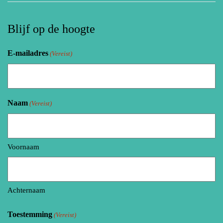
Blijf op de hoogte
E-mailadres
(Vereist)
Naam
(Vereist)
Voornaam
Achternaam
Toestemming
(Vereist)