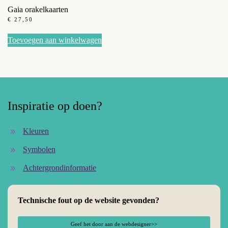
Gaia orakelkaarten
€
27,50
Toevoegen aan winkelwagen
Inspiratie op doen?
Kleuren
Symbolen
Achtergrondinformatie
Technische fout op de website gevonden?
Geef het door aan de webdesigner>>