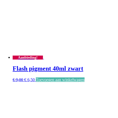
Aanbieding!
Flash pigment 40ml zwart
Oorspronkelijke
Huidige
€
9,00
€
6,50
Toevoegen aan winkelwagen
prijs
prijs
was:
is:
€ 9,00.
€ 6,50.