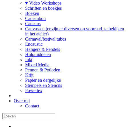
♥ Video Workshops
Schriften en boekjes
Boeken
Cadeaubon
Cadeaus
Canvassen (er zijn er diversen op voorraad, te bekijken
in het atelier)
Carnaval/festival tubes
Encaustic
Hangers & Pendels
Hulpmiddelen
Inkt
Mixed Media
Pennen & Potloden
Krijt
Papier en dergelijke
Stempels en Stencils
Powertex
Over mij
Contact