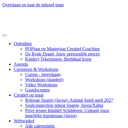
Overslaan en naar de inhoud gaan
Opleiding
POPjaar en Masterjaar Creatief Coaching
De Rode Draad, Jouw persoonlijk proces
Kinder) Tekeningen- Beeldtaal lezen
Agenda
Cursussen & Workshops
Cursus - meerdaags
Workshops (dagdeel)
Video Workshops
Gastdocenten
Creatief op maat
Retreate Spanje (Javea): Animal Spirit april 2027
Soulconnection retreat Spanje, Javea/Xabia
Privé lessen Intuïtief Schilderen: Unleash jouw
innerlijke kunstenaar (Javea)
Webwinkel
Alle categorieën