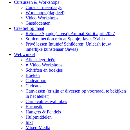
Cursussen & Workshops
Cursus - meerdaags
Workshops (dagdeel)
Video Workshops
Gastdocenten
Creatief op maat
Retreate Spanje (Javea): Animal Spirit april 2027
Soulconnection retreat Spanje, Javea/Xabia
Privé lessen Intuïtief Schilderen: Unleash jouw
innerlijke kunstenaar (Javea)
Webwinkel
Alle categorieën
♥ Video Workshops
Schriften en boekjes
Boeken
Cadeaubon
Cadeaus
Canvassen (er zijn er diversen op voorraad, te bekijken
in het atelier)
Carnaval/festival tubes
Encaustic
Hangers & Pendels
Hulpmiddelen
Inkt
Mixed Media