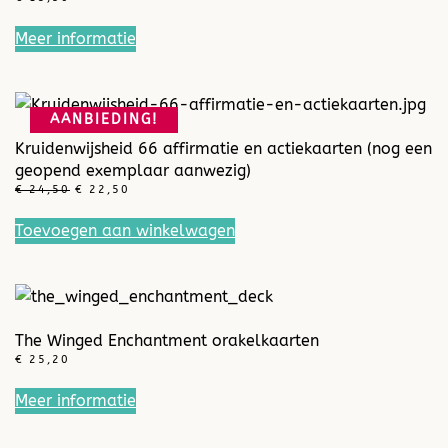
Meer informatie
AANBIEDING!
Kruidenwijsheid 66 affirmatie en actiekaarten (nog een
geopend exemplaar aanwezig)
OORSPRONKELIJKE
HUIDIGE
€
24,50
€
22,50
PRIJS
PRIJS
WAS:
IS:
Toevoegen aan winkelwagen
€ 24,50.
€ 22,50.
The Winged Enchantment orakelkaarten
€
25,20
Meer informatie