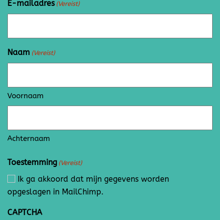
E-mailadres
(Vereist)
Naam
(Vereist)
Voornaam
Achternaam
Toestemming
(Vereist)
Ik ga akkoord dat mijn gegevens worden
opgeslagen in MailChimp.
CAPTCHA