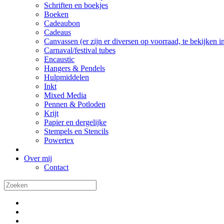
Schriften en boekjes
Boeken
Cadeaubon
Cadeaus
Canvassen (er zijn er diversen op voorraad, te bekijken in 
Carnaval/festival tubes
Encaustic
Hangers & Pendels
Hulpmiddelen
Inkt
Mixed Media
Pennen & Potloden
Krijt
Papier en dergelijke
Stempels en Stencils
Powertex
Over mij
Contact