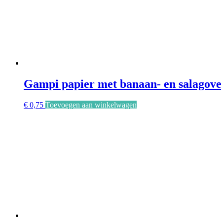
Gampi papier met banaan- en salagove
€
0,75
Toevoegen aan winkelwagen