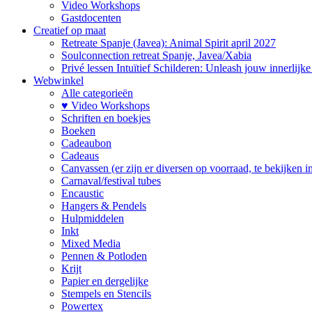
Video Workshops
Gastdocenten
Creatief op maat
Retreate Spanje (Javea): Animal Spirit april 2027
Soulconnection retreat Spanje, Javea/Xabia
Privé lessen Intuïtief Schilderen: Unleash jouw innerlijk
Webwinkel
Alle categorieën
♥ Video Workshops
Schriften en boekjes
Boeken
Cadeaubon
Cadeaus
Canvassen (er zijn er diversen op voorraad, te bekijken in 
Carnaval/festival tubes
Encaustic
Hangers & Pendels
Hulpmiddelen
Inkt
Mixed Media
Pennen & Potloden
Krijt
Papier en dergelijke
Stempels en Stencils
Powertex