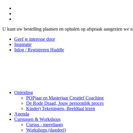
U kunt uw bestelling plaatsen en ophalen op afspraak aangezien we n
Geef je interesse door
Inspiratie
Inlog / Registreren Huddle
Opleiding
POPjaar en Masterjaar Creatief Coaching
De Rode Draad, Jouw persoonlijk proces
Kinder) Tekeningen- Beeldtaal lezen
Agenda
Cursussen & Workshops
Cursus - meerdaags
Workshops (dagdeel)