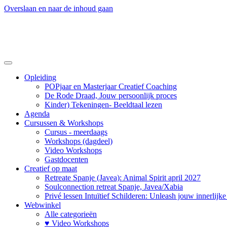
Overslaan en naar de inhoud gaan
Opleiding
POPjaar en Masterjaar Creatief Coaching
De Rode Draad, Jouw persoonlijk proces
Kinder) Tekeningen- Beeldtaal lezen
Agenda
Cursussen & Workshops
Cursus - meerdaags
Workshops (dagdeel)
Video Workshops
Gastdocenten
Creatief op maat
Retreate Spanje (Javea): Animal Spirit april 2027
Soulconnection retreat Spanje, Javea/Xabia
Privé lessen Intuïtief Schilderen: Unleash jouw innerlijk
Webwinkel
Alle categorieën
♥ Video Workshops