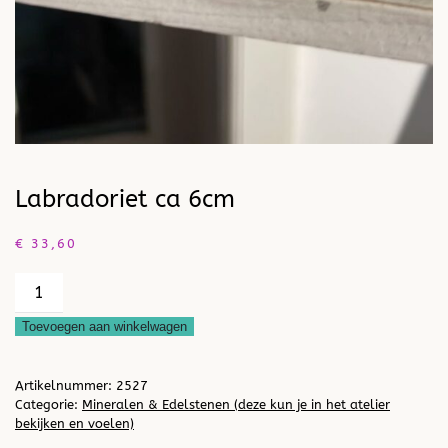
Labradoriet ca 6cm
€
33,60
Labradoriet
ca
Toevoegen aan winkelwagen
6cm
aantal
Artikelnummer:
2527
Categorie:
Mineralen & Edelstenen (deze kun je in het atelier
bekijken en voelen)