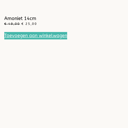
Amoniet 14cm
OORSPRONKELIJKE
HUIDIGE
€
49,00
€
25,00
PRIJS
PRIJS
WAS:
IS:
Toevoegen aan winkelwagen
€ 49,00.
€ 25,00.