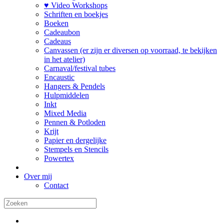
♥ Video Workshops
Schriften en boekjes
Boeken
Cadeaubon
Cadeaus
Canvassen (er zijn er diversen op voorraad, te bekijken
in het atelier)
Carnaval/festival tubes
Encaustic
Hangers & Pendels
Hulpmiddelen
Inkt
Mixed Media
Pennen & Potloden
Krijt
Papier en dergelijke
Stempels en Stencils
Powertex
Over mij
Contact