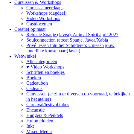
Cursussen & Workshops
Cursus - meerdaags
Workshops (dagdeel)
Video Workshops
Gastdocenten
Creatief op maat
Retreate Spanje (Javea): Animal Spirit april 2027
Soulconnection retreat Spanje, Javea/Xabia
Privé lessen Intuïtief Schilderen: Unleash jouw
innerlijke kunstenaar (Javea)
Webwinkel
Alle categorieën
♥ Video Workshops
Schriften en boekjes
Boeken
Cadeaubon
Cadeaus
Canvassen (er zijn er diversen op voorraad, te bekijken
in het atelier)
Carnaval/festival tubes
Encaustic
Hangers & Pendels
Hulpmiddelen
Inkt
Mixed Media