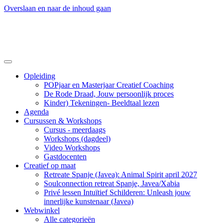
Overslaan en naar de inhoud gaan
Opleiding
POPjaar en Masterjaar Creatief Coaching
De Rode Draad, Jouw persoonlijk proces
Kinder) Tekeningen- Beeldtaal lezen
Agenda
Cursussen & Workshops
Cursus - meerdaags
Workshops (dagdeel)
Video Workshops
Gastdocenten
Creatief op maat
Retreate Spanje (Javea): Animal Spirit april 2027
Soulconnection retreat Spanje, Javea/Xabia
Privé lessen Intuïtief Schilderen: Unleash jouw
innerlijke kunstenaar (Javea)
Webwinkel
Alle categorieën