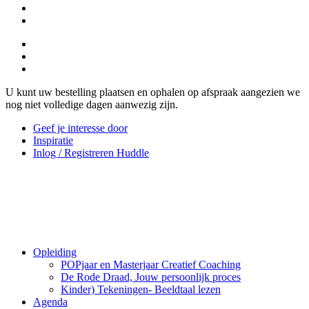
U kunt uw bestelling plaatsen en ophalen op afspraak aangezien we
nog niet volledige dagen aanwezig zijn.
Geef je interesse door
Inspiratie
Inlog / Registreren Huddle
Opleiding
POPjaar en Masterjaar Creatief Coaching
De Rode Draad, Jouw persoonlijk proces
Kinder) Tekeningen- Beeldtaal lezen
Agenda