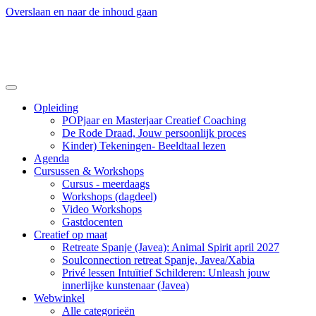
Overslaan en naar de inhoud gaan
Opleiding
POPjaar en Masterjaar Creatief Coaching
De Rode Draad, Jouw persoonlijk proces
Kinder) Tekeningen- Beeldtaal lezen
Agenda
Cursussen & Workshops
Cursus - meerdaags
Workshops (dagdeel)
Video Workshops
Gastdocenten
Creatief op maat
Retreate Spanje (Javea): Animal Spirit april 2027
Soulconnection retreat Spanje, Javea/Xabia
Privé lessen Intuïtief Schilderen: Unleash jouw
innerlijke kunstenaar (Javea)
Webwinkel
Alle categorieën