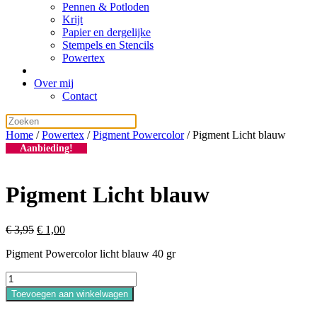
Pennen & Potloden
Krijt
Papier en dergelijke
Stempels en Stencils
Powertex
Over mij
Contact
Home
/
Powertex
/
Pigment Powercolor
/ Pigment Licht blauw
Aanbieding!
Pigment Licht blauw
Oorspronkelijke
Huidige
€
3,95
€
1,00
prijs
prijs
Pigment Powercolor licht blauw 40 gr
was:
is:
€ 3,95.
€ 1,00.
Pigment
Licht
Toevoegen aan winkelwagen
blauw
aantal