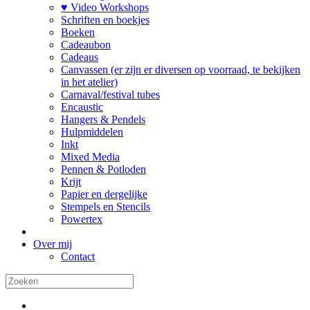
♥ Video Workshops
Schriften en boekjes
Boeken
Cadeaubon
Cadeaus
Canvassen (er zijn er diversen op voorraad, te bekijken
in het atelier)
Carnaval/festival tubes
Encaustic
Hangers & Pendels
Hulpmiddelen
Inkt
Mixed Media
Pennen & Potloden
Krijt
Papier en dergelijke
Stempels en Stencils
Powertex
Over mij
Contact