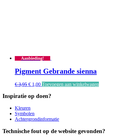
€ 2,00.
€ 1,00.
Aanbieding!
Pigment Gebrande sienna
Oorspronkelijke
Huidige
€
3,95
€
1,00
Toevoegen aan winkelwagen
prijs
prijs
was:
is:
Inspiratie op doen?
€ 3,95.
€ 1,00.
Kleuren
Symbolen
Achtergrondinformatie
Technische fout op de website gevonden?