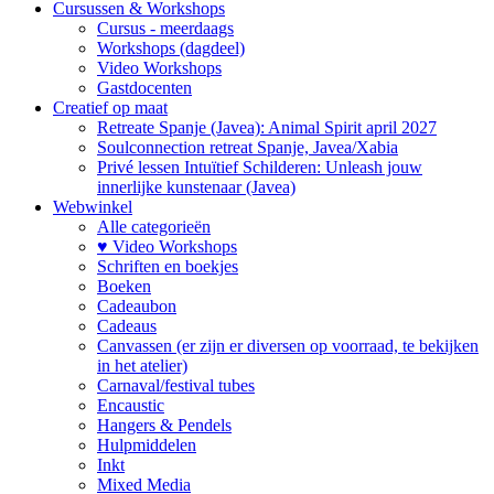
Cursussen & Workshops
Cursus - meerdaags
Workshops (dagdeel)
Video Workshops
Gastdocenten
Creatief op maat
Retreate Spanje (Javea): Animal Spirit april 2027
Soulconnection retreat Spanje, Javea/Xabia
Privé lessen Intuïtief Schilderen: Unleash jouw
innerlijke kunstenaar (Javea)
Webwinkel
Alle categorieën
♥ Video Workshops
Schriften en boekjes
Boeken
Cadeaubon
Cadeaus
Canvassen (er zijn er diversen op voorraad, te bekijken
in het atelier)
Carnaval/festival tubes
Encaustic
Hangers & Pendels
Hulpmiddelen
Inkt
Mixed Media