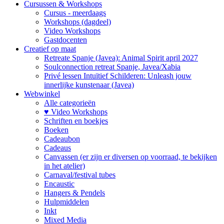
Cursussen & Workshops
Cursus - meerdaags
Workshops (dagdeel)
Video Workshops
Gastdocenten
Creatief op maat
Retreate Spanje (Javea): Animal Spirit april 2027
Soulconnection retreat Spanje, Javea/Xabia
Privé lessen Intuïtief Schilderen: Unleash jouw
innerlijke kunstenaar (Javea)
Webwinkel
Alle categorieën
♥ Video Workshops
Schriften en boekjes
Boeken
Cadeaubon
Cadeaus
Canvassen (er zijn er diversen op voorraad, te bekijken
in het atelier)
Carnaval/festival tubes
Encaustic
Hangers & Pendels
Hulpmiddelen
Inkt
Mixed Media