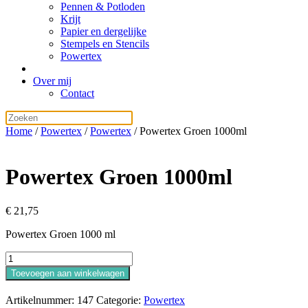
Pennen & Potloden
Krijt
Papier en dergelijke
Stempels en Stencils
Powertex
Over mij
Contact
Home
/
Powertex
/
Powertex
/ Powertex Groen 1000ml
Powertex Groen 1000ml
€
21,75
Powertex Groen 1000 ml
Powertex
Groen
Toevoegen aan winkelwagen
1000ml
aantal
Artikelnummer:
147
Categorie:
Powertex