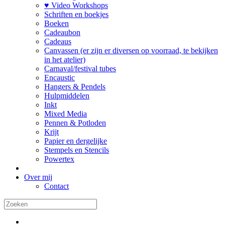
♥ Video Workshops
Schriften en boekjes
Boeken
Cadeaubon
Cadeaus
Canvassen (er zijn er diversen op voorraad, te bekijken
in het atelier)
Carnaval/festival tubes
Encaustic
Hangers & Pendels
Hulpmiddelen
Inkt
Mixed Media
Pennen & Potloden
Krijt
Papier en dergelijke
Stempels en Stencils
Powertex
Over mij
Contact