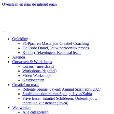
Overslaan en naar de inhoud gaan
Opleiding
POPjaar en Masterjaar Creatief Coaching
De Rode Draad, Jouw persoonlijk proces
Kinder) Tekeningen- Beeldtaal lezen
Agenda
Cursussen & Workshops
Cursus - meerdaags
Workshops (dagdeel)
Video Workshops
Gastdocenten
Creatief op maat
Retreate Spanje (Javea): Animal Spirit april 2027
Soulconnection retreat Spanje, Javea/Xabia
Privé lessen Intuïtief Schilderen: Unleash jouw
innerlijke kunstenaar (Javea)
Webwinkel
Alle categorieën