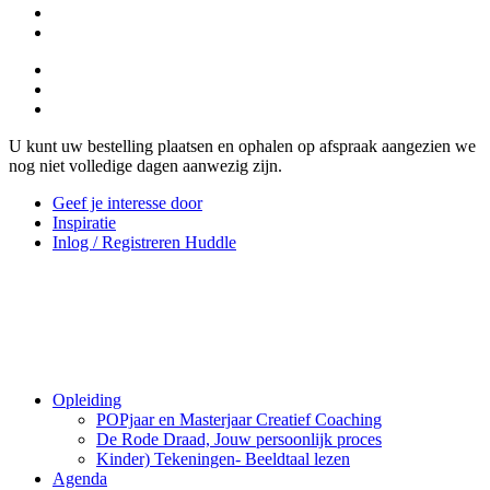
U kunt uw bestelling plaatsen en ophalen op afspraak aangezien we
nog niet volledige dagen aanwezig zijn.
Geef je interesse door
Inspiratie
Inlog / Registreren Huddle
Opleiding
POPjaar en Masterjaar Creatief Coaching
De Rode Draad, Jouw persoonlijk proces
Kinder) Tekeningen- Beeldtaal lezen
Agenda