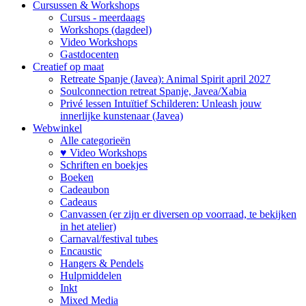
Cursussen & Workshops
Cursus - meerdaags
Workshops (dagdeel)
Video Workshops
Gastdocenten
Creatief op maat
Retreate Spanje (Javea): Animal Spirit april 2027
Soulconnection retreat Spanje, Javea/Xabia
Privé lessen Intuïtief Schilderen: Unleash jouw
innerlijke kunstenaar (Javea)
Webwinkel
Alle categorieën
♥ Video Workshops
Schriften en boekjes
Boeken
Cadeaubon
Cadeaus
Canvassen (er zijn er diversen op voorraad, te bekijken
in het atelier)
Carnaval/festival tubes
Encaustic
Hangers & Pendels
Hulpmiddelen
Inkt
Mixed Media