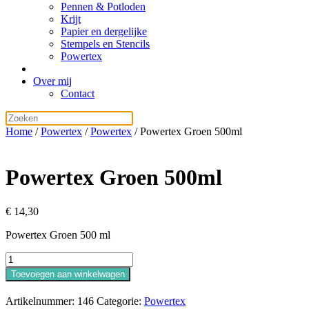
Pennen & Potloden
Krijt
Papier en dergelijke
Stempels en Stencils
Powertex
Over mij
Contact
Home
/
Powertex
/
Powertex
/ Powertex Groen 500ml
Powertex Groen 500ml
€
14,30
Powertex Groen 500 ml
Powertex
Groen
Toevoegen aan winkelwagen
500ml
aantal
Artikelnummer:
146
Categorie:
Powertex