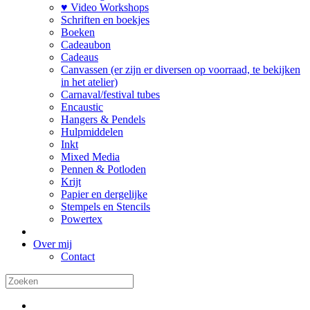
♥ Video Workshops
Schriften en boekjes
Boeken
Cadeaubon
Cadeaus
Canvassen (er zijn er diversen op voorraad, te bekijken
in het atelier)
Carnaval/festival tubes
Encaustic
Hangers & Pendels
Hulpmiddelen
Inkt
Mixed Media
Pennen & Potloden
Krijt
Papier en dergelijke
Stempels en Stencils
Powertex
Over mij
Contact