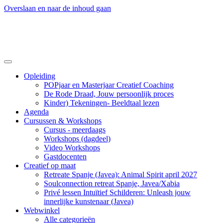
Overslaan en naar de inhoud gaan
Opleiding
POPjaar en Masterjaar Creatief Coaching
De Rode Draad, Jouw persoonlijk proces
Kinder) Tekeningen- Beeldtaal lezen
Agenda
Cursussen & Workshops
Cursus - meerdaags
Workshops (dagdeel)
Video Workshops
Gastdocenten
Creatief op maat
Retreate Spanje (Javea): Animal Spirit april 2027
Soulconnection retreat Spanje, Javea/Xabia
Privé lessen Intuïtief Schilderen: Unleash jouw
innerlijke kunstenaar (Javea)
Webwinkel
Alle categorieën