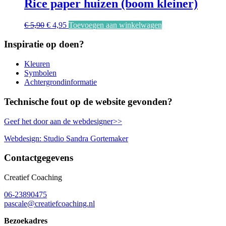
Rice paper huizen (boom kleiner)
Oorspronkelijke
Huidige
€
5,90
€
4,95
Toevoegen aan winkelwagen
prijs
prijs
was:
is:
Inspiratie op doen?
€ 5,90.
€ 4,95.
Kleuren
Symbolen
Achtergrondinformatie
Technische fout op de website gevonden?
Geef het door aan de webdesigner>>
Webdesign: Studio Sandra Gortemaker
Contactgegevens
Creatief Coaching
06-23890475
pascale@creatiefcoaching.nl
Bezoekadres