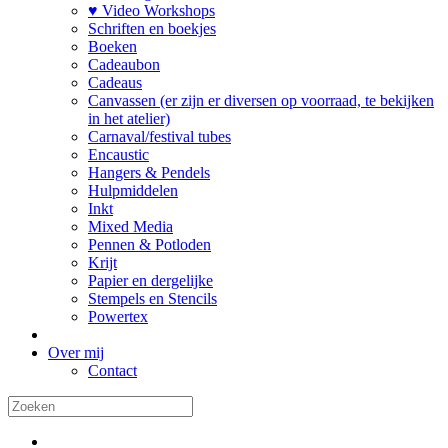
♥ Video Workshops
Schriften en boekjes
Boeken
Cadeaubon
Cadeaus
Canvassen (er zijn er diversen op voorraad, te bekijken
in het atelier)
Carnaval/festival tubes
Encaustic
Hangers & Pendels
Hulpmiddelen
Inkt
Mixed Media
Pennen & Potloden
Krijt
Papier en dergelijke
Stempels en Stencils
Powertex
Over mij
Contact