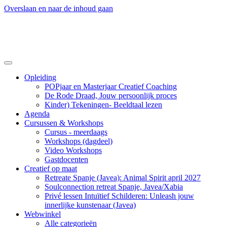
Overslaan en naar de inhoud gaan
Opleiding
POPjaar en Masterjaar Creatief Coaching
De Rode Draad, Jouw persoonlijk proces
Kinder) Tekeningen- Beeldtaal lezen
Agenda
Cursussen & Workshops
Cursus - meerdaags
Workshops (dagdeel)
Video Workshops
Gastdocenten
Creatief op maat
Retreate Spanje (Javea): Animal Spirit april 2027
Soulconnection retreat Spanje, Javea/Xabia
Privé lessen Intuïtief Schilderen: Unleash jouw
innerlijke kunstenaar (Javea)
Webwinkel
Alle categorieën