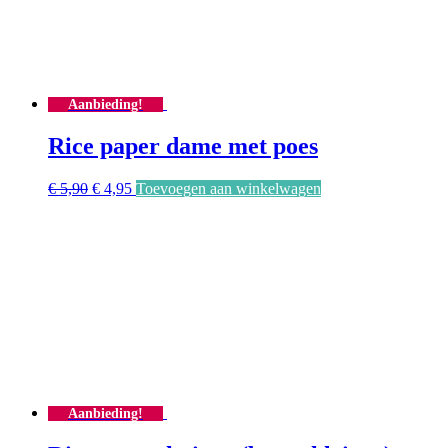
Aanbieding!
Rice paper dame met poes
Oorspronkelijke
Huidige
€
5,90
€
4,95
Toevoegen aan winkelwagen
prijs
prijs
was:
is:
€ 5,90.
€ 4,95.
Aanbieding!