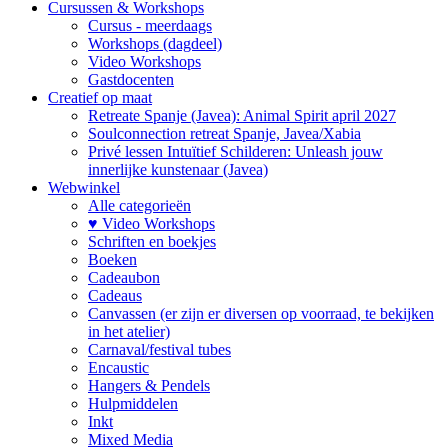
Cursussen & Workshops
Cursus - meerdaags
Workshops (dagdeel)
Video Workshops
Gastdocenten
Creatief op maat
Retreate Spanje (Javea): Animal Spirit april 2027
Soulconnection retreat Spanje, Javea/Xabia
Privé lessen Intuïtief Schilderen: Unleash jouw
innerlijke kunstenaar (Javea)
Webwinkel
Alle categorieën
♥ Video Workshops
Schriften en boekjes
Boeken
Cadeaubon
Cadeaus
Canvassen (er zijn er diversen op voorraad, te bekijken
in het atelier)
Carnaval/festival tubes
Encaustic
Hangers & Pendels
Hulpmiddelen
Inkt
Mixed Media