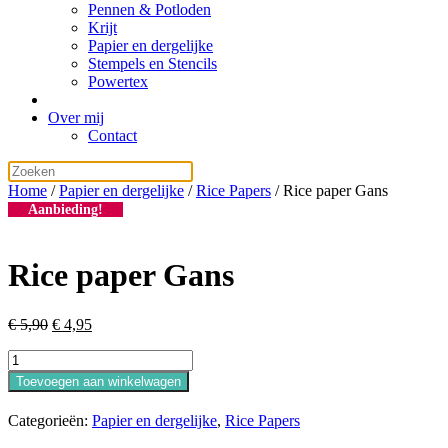
Pennen & Potloden
Krijt
Papier en dergelijke
Stempels en Stencils
Powertex
Over mij
Contact
Home
/
Papier en dergelijke
/
Rice Papers
/ Rice paper Gans
Aanbieding!
Rice paper Gans
Oorspronkelijke
Huidige
€
5,90
€
4,95
prijs
prijs
Rice
was:
is:
paper
€ 5,90.
€ 4,95.
Toevoegen aan winkelwagen
Gans
aantal
Categorieën:
Papier en dergelijke
,
Rice Papers