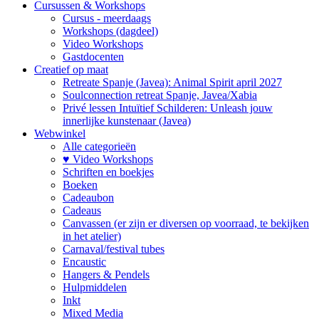
Cursussen & Workshops
Cursus - meerdaags
Workshops (dagdeel)
Video Workshops
Gastdocenten
Creatief op maat
Retreate Spanje (Javea): Animal Spirit april 2027
Soulconnection retreat Spanje, Javea/Xabia
Privé lessen Intuïtief Schilderen: Unleash jouw
innerlijke kunstenaar (Javea)
Webwinkel
Alle categorieën
♥ Video Workshops
Schriften en boekjes
Boeken
Cadeaubon
Cadeaus
Canvassen (er zijn er diversen op voorraad, te bekijken
in het atelier)
Carnaval/festival tubes
Encaustic
Hangers & Pendels
Hulpmiddelen
Inkt
Mixed Media