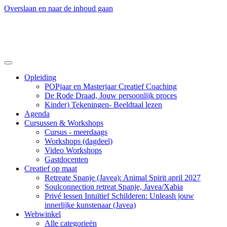
Overslaan en naar de inhoud gaan
Opleiding
POPjaar en Masterjaar Creatief Coaching
De Rode Draad, Jouw persoonlijk proces
Kinder) Tekeningen- Beeldtaal lezen
Agenda
Cursussen & Workshops
Cursus - meerdaags
Workshops (dagdeel)
Video Workshops
Gastdocenten
Creatief op maat
Retreate Spanje (Javea): Animal Spirit april 2027
Soulconnection retreat Spanje, Javea/Xabia
Privé lessen Intuïtief Schilderen: Unleash jouw
innerlijke kunstenaar (Javea)
Webwinkel
Alle categorieën