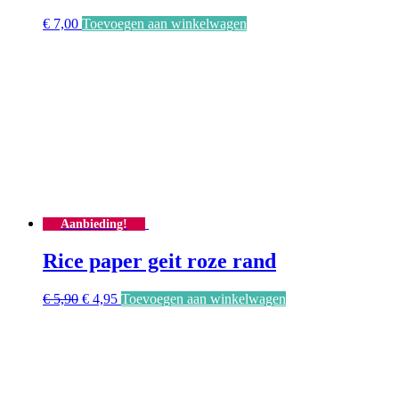
€
7,00
Toevoegen aan winkelwagen
Aanbieding!
Rice paper geit roze rand
Oorspronkelijke
Huidige
€
5,90
€
4,95
Toevoegen aan winkelwagen
prijs
prijs
was:
is:
€ 5,90.
€ 4,95.