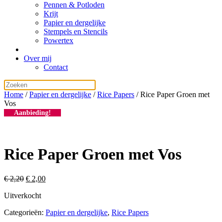
Pennen & Potloden
Krijt
Papier en dergelijke
Stempels en Stencils
Powertex
Over mij
Contact
Home
/
Papier en dergelijke
/
Rice Papers
/ Rice Paper Groen met
Vos
Aanbieding!
Rice Paper Groen met Vos
Oorspronkelijke
Huidige
€
2,20
€
2,00
prijs
prijs
Uitverkocht
was:
is:
€ 2,20.
€ 2,00.
Categorieën:
Papier en dergelijke
,
Rice Papers