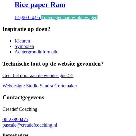
Rice paper Ram
Oorspronkelijke
Huidige
€
5,90
€
4,95
Toevoegen aan winkelwagen
prijs
prijs
was:
is:
Inspiratie op doen?
€ 5,90.
€ 4,95.
Kleuren
Symbolen
Achtergrondinformatie
Technische fout op de website gevonden?
Geef het door aan de webdesigner>>
Webdesign: Studio Sandra Gortemaker
Contactgegevens
Creatief Coaching
06-23890475
pascale@creatiefcoaching.nl
Bezoekadres