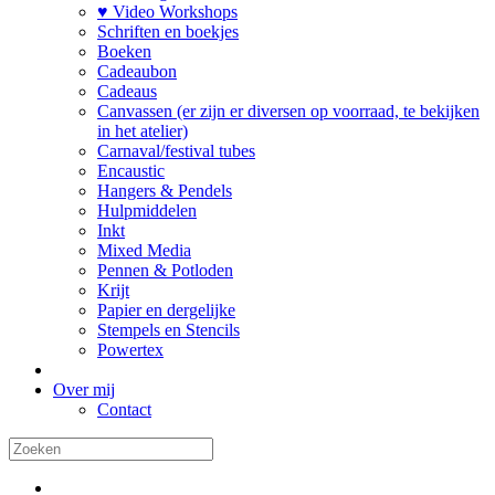
♥ Video Workshops
Schriften en boekjes
Boeken
Cadeaubon
Cadeaus
Canvassen (er zijn er diversen op voorraad, te bekijken
in het atelier)
Carnaval/festival tubes
Encaustic
Hangers & Pendels
Hulpmiddelen
Inkt
Mixed Media
Pennen & Potloden
Krijt
Papier en dergelijke
Stempels en Stencils
Powertex
Over mij
Contact