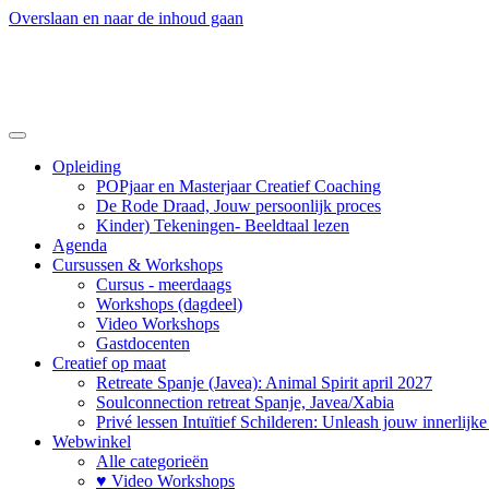
Overslaan en naar de inhoud gaan
Opleiding
POPjaar en Masterjaar Creatief Coaching
De Rode Draad, Jouw persoonlijk proces
Kinder) Tekeningen- Beeldtaal lezen
Agenda
Cursussen & Workshops
Cursus - meerdaags
Workshops (dagdeel)
Video Workshops
Gastdocenten
Creatief op maat
Retreate Spanje (Javea): Animal Spirit april 2027
Soulconnection retreat Spanje, Javea/Xabia
Privé lessen Intuïtief Schilderen: Unleash jouw innerlijk
Webwinkel
Alle categorieën
♥ Video Workshops