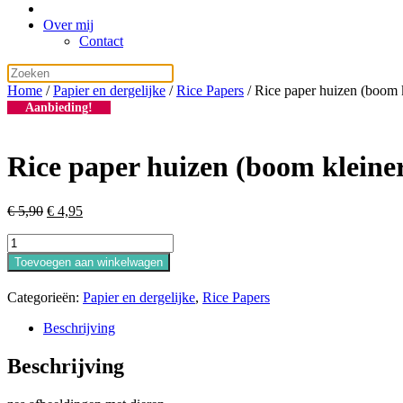
Over mij
Contact
Home
/
Papier en dergelijke
/
Rice Papers
/ Rice paper huizen (boom 
Aanbieding!
Rice paper huizen (boom kleine
Oorspronkelijke
Huidige
€
5,90
€
4,95
prijs
prijs
Rice
was:
is:
paper
€ 5,90.
€ 4,95.
Toevoegen aan winkelwagen
huizen
(boom
Categorieën:
Papier en dergelijke
,
Rice Papers
kleiner)
aantal
Beschrijving
Beschrijving