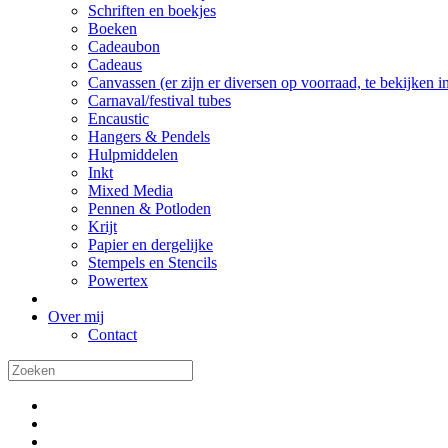
Schriften en boekjes
Boeken
Cadeaubon
Cadeaus
Canvassen (er zijn er diversen op voorraad, te bekijken in 
Carnaval/festival tubes
Encaustic
Hangers & Pendels
Hulpmiddelen
Inkt
Mixed Media
Pennen & Potloden
Krijt
Papier en dergelijke
Stempels en Stencils
Powertex
Over mij
Contact