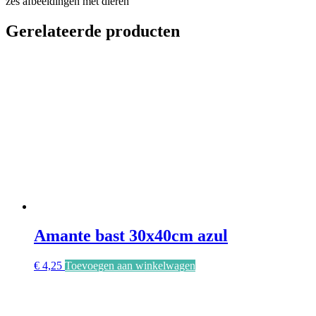
zes afbeeldingen met dieren
Gerelateerde producten
Amante bast 30x40cm azul
€
4,25
Toevoegen aan winkelwagen