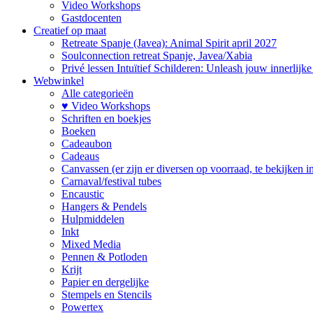
Video Workshops
Gastdocenten
Creatief op maat
Retreate Spanje (Javea): Animal Spirit april 2027
Soulconnection retreat Spanje, Javea/Xabia
Privé lessen Intuïtief Schilderen: Unleash jouw innerlijk
Webwinkel
Alle categorieën
♥ Video Workshops
Schriften en boekjes
Boeken
Cadeaubon
Cadeaus
Canvassen (er zijn er diversen op voorraad, te bekijken in 
Carnaval/festival tubes
Encaustic
Hangers & Pendels
Hulpmiddelen
Inkt
Mixed Media
Pennen & Potloden
Krijt
Papier en dergelijke
Stempels en Stencils
Powertex