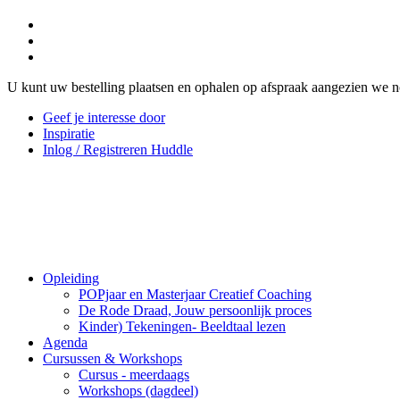
U kunt uw bestelling plaatsen en ophalen op afspraak aangezien we n
Geef je interesse door
Inspiratie
Inlog / Registreren Huddle
Opleiding
POPjaar en Masterjaar Creatief Coaching
De Rode Draad, Jouw persoonlijk proces
Kinder) Tekeningen- Beeldtaal lezen
Agenda
Cursussen & Workshops
Cursus - meerdaags
Workshops (dagdeel)