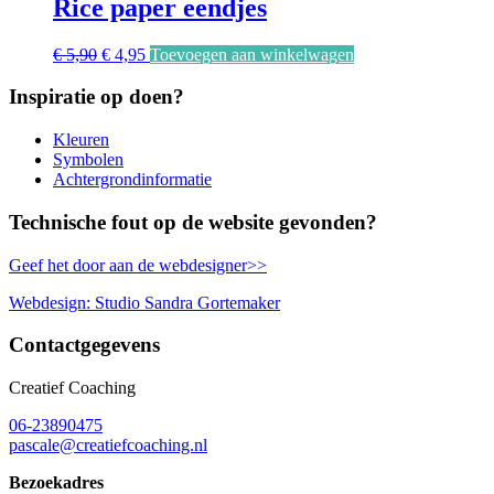
Rice paper eendjes
Oorspronkelijke
Huidige
€
5,90
€
4,95
Toevoegen aan winkelwagen
prijs
prijs
was:
is:
Inspiratie op doen?
€ 5,90.
€ 4,95.
Kleuren
Symbolen
Achtergrondinformatie
Technische fout op de website gevonden?
Geef het door aan de webdesigner>>
Webdesign: Studio Sandra Gortemaker
Contactgegevens
Creatief Coaching
06-23890475
pascale@creatiefcoaching.nl
Bezoekadres