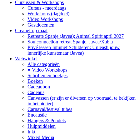
Cursussen & Workshops
Cursus - meerdaags
Workshops (dagdeel)
Video Workshops
Gastdocenten
Creatief op maat
Retreate Spanje (Javea): Animal Spirit april 2027
Soulconnection retreat Spanje, Javea/Xabia
Privé lessen Intuïtief Schilderen: Unleash jouw
innerlijke kunstenaar (Javea)
Webwinkel
Alle categorieën
♥ Video Workshops
Schriften en boekjes
Boeken
Cadeaubon
Cadeaus
Canvassen (er zijn er diversen op voorraad, te bekijken
in het atelier)
Carnaval/festival tubes
Encaustic
Hangers & Pendels
Hulpmiddelen
Inkt
Mixed Media