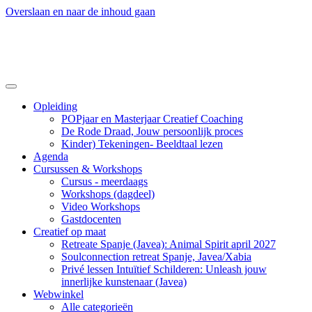
Overslaan en naar de inhoud gaan
Opleiding
POPjaar en Masterjaar Creatief Coaching
De Rode Draad, Jouw persoonlijk proces
Kinder) Tekeningen- Beeldtaal lezen
Agenda
Cursussen & Workshops
Cursus - meerdaags
Workshops (dagdeel)
Video Workshops
Gastdocenten
Creatief op maat
Retreate Spanje (Javea): Animal Spirit april 2027
Soulconnection retreat Spanje, Javea/Xabia
Privé lessen Intuïtief Schilderen: Unleash jouw
innerlijke kunstenaar (Javea)
Webwinkel
Alle categorieën