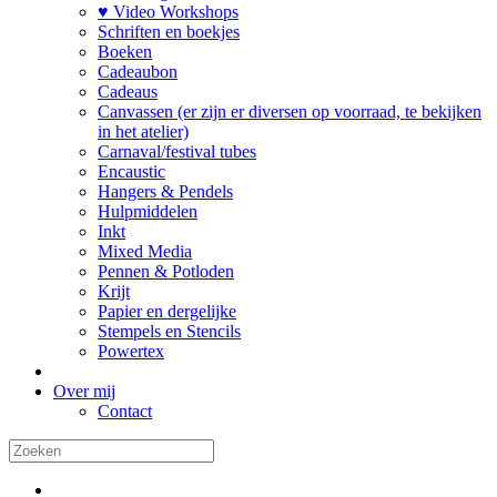
♥ Video Workshops
Schriften en boekjes
Boeken
Cadeaubon
Cadeaus
Canvassen (er zijn er diversen op voorraad, te bekijken
in het atelier)
Carnaval/festival tubes
Encaustic
Hangers & Pendels
Hulpmiddelen
Inkt
Mixed Media
Pennen & Potloden
Krijt
Papier en dergelijke
Stempels en Stencils
Powertex
Over mij
Contact