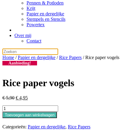
Pennen & Potloden
Krijt
Papier en dergelijke
Stempels en Stencils
Powertex
Over mij
Contact
Home
/
Papier en dergelijke
/
Rice Papers
/ Rice paper vogels
Aanbieding!
Rice paper vogels
Oorspronkelijke
Huidige
€
5,90
€
4,95
prijs
prijs
Rice
was:
is:
paper
€ 5,90.
€ 4,95.
Toevoegen aan winkelwagen
vogels
aantal
Categorieën:
Papier en dergelijke
,
Rice Papers