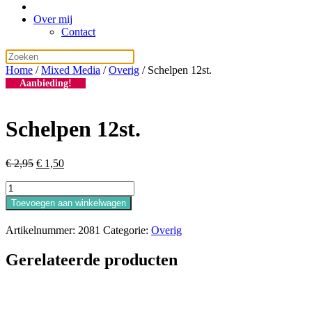
Over mij
Contact
Home
/
Mixed Media
/
Overig
/ Schelpen 12st.
Aanbieding!
Schelpen 12st.
Oorspronkelijke
Huidige
€
2,95
€
1,50
prijs
prijs
Schelpen
was:
is:
12st.
€ 2,95.
€ 1,50.
Toevoegen aan winkelwagen
aantal
Artikelnummer:
2081
Categorie:
Overig
Gerelateerde producten