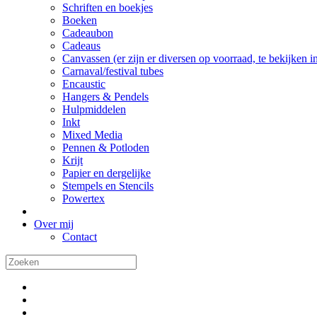
Schriften en boekjes
Boeken
Cadeaubon
Cadeaus
Canvassen (er zijn er diversen op voorraad, te bekijken in 
Carnaval/festival tubes
Encaustic
Hangers & Pendels
Hulpmiddelen
Inkt
Mixed Media
Pennen & Potloden
Krijt
Papier en dergelijke
Stempels en Stencils
Powertex
Over mij
Contact