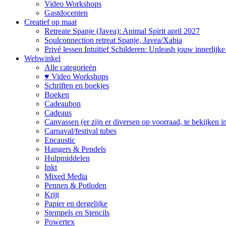
Video Workshops
Gastdocenten
Creatief op maat
Retreate Spanje (Javea): Animal Spirit april 2027
Soulconnection retreat Spanje, Javea/Xabia
Privé lessen Intuïtief Schilderen: Unleash jouw innerlijk
Webwinkel
Alle categorieën
♥ Video Workshops
Schriften en boekjes
Boeken
Cadeaubon
Cadeaus
Canvassen (er zijn er diversen op voorraad, te bekijken in 
Carnaval/festival tubes
Encaustic
Hangers & Pendels
Hulpmiddelen
Inkt
Mixed Media
Pennen & Potloden
Krijt
Papier en dergelijke
Stempels en Stencils
Powertex