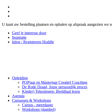
U kunt uw bestelling plaatsen en ophalen op afspraak aangezien we n
Geef je interesse door
Inspiratie
Inlog / Registreren Huddle
Opleiding
POPjaar en Masterjaar Creatief Coaching
De Rode Draad, Jouw persoonlijk proces
Kinder) Tekeningen- Beeldtaal lezen
Agenda
Cursussen & Workshops
Cursus - meerdaags
Workshops (dagdeel)