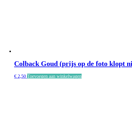
Colback Goud (prijs op de foto klopt n
€
2,50
Toevoegen aan winkelwagen