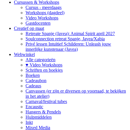
Cursussen & Workshops
Cursus - meerdaags
Workshops (dagdeel)
Video Workshops
Gastdocenten
Creatief op maat
Retreate Spanje (Javea): Animal Spirit april 2027
Soulconnection retreat Spanje, Javea/Xabia
Privé lessen Intuïtief Schilderen: Unleash jouw
innerlijke kunstenaar (Javea)
Webwinkel
Alle categorieën
♥ Video Workshops
Schriften en boekjes
Boeken
Cadeaubon
Cadeaus
Canvassen (er zijn er diversen op voorraad, te bekijken
in het atelier)
Carnaval/festival tubes
Encaustic
Hangers & Pendels
Hulpmiddelen
Inkt
Mixed Media