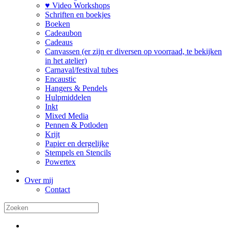
♥ Video Workshops
Schriften en boekjes
Boeken
Cadeaubon
Cadeaus
Canvassen (er zijn er diversen op voorraad, te bekijken
in het atelier)
Carnaval/festival tubes
Encaustic
Hangers & Pendels
Hulpmiddelen
Inkt
Mixed Media
Pennen & Potloden
Krijt
Papier en dergelijke
Stempels en Stencils
Powertex
Over mij
Contact