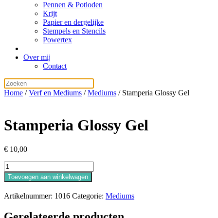
Pennen & Potloden
Krijt
Papier en dergelijke
Stempels en Stencils
Powertex
Over mij
Contact
Home
/
Verf en Mediums
/
Mediums
/ Stamperia Glossy Gel
Stamperia Glossy Gel
€
10,00
Stamperia
Glossy
Toevoegen aan winkelwagen
Gel
aantal
Artikelnummer:
1016
Categorie:
Mediums
Gerelateerde producten