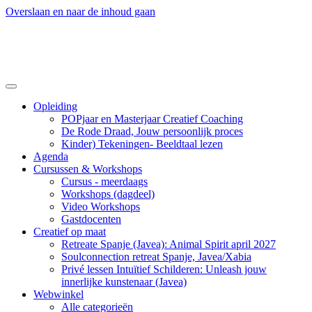
Overslaan en naar de inhoud gaan
Opleiding
POPjaar en Masterjaar Creatief Coaching
De Rode Draad, Jouw persoonlijk proces
Kinder) Tekeningen- Beeldtaal lezen
Agenda
Cursussen & Workshops
Cursus - meerdaags
Workshops (dagdeel)
Video Workshops
Gastdocenten
Creatief op maat
Retreate Spanje (Javea): Animal Spirit april 2027
Soulconnection retreat Spanje, Javea/Xabia
Privé lessen Intuïtief Schilderen: Unleash jouw
innerlijke kunstenaar (Javea)
Webwinkel
Alle categorieën