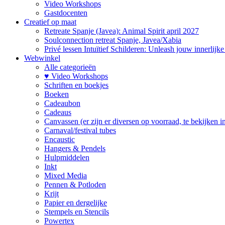
Video Workshops
Gastdocenten
Creatief op maat
Retreate Spanje (Javea): Animal Spirit april 2027
Soulconnection retreat Spanje, Javea/Xabia
Privé lessen Intuïtief Schilderen: Unleash jouw innerlijk
Webwinkel
Alle categorieën
♥ Video Workshops
Schriften en boekjes
Boeken
Cadeaubon
Cadeaus
Canvassen (er zijn er diversen op voorraad, te bekijken in 
Carnaval/festival tubes
Encaustic
Hangers & Pendels
Hulpmiddelen
Inkt
Mixed Media
Pennen & Potloden
Krijt
Papier en dergelijke
Stempels en Stencils
Powertex