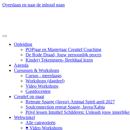
Overslaan en naar de inhoud gaan
Opleiding
POPjaar en Masterjaar Creatief Coaching
De Rode Draad, Jouw persoonlijk proces
Kinder) Tekeningen- Beeldtaal lezen
Agenda
Cursussen & Workshops
Cursus - meerdaags
Workshops (dagdeel)
Video Workshops
Gastdocenten
Creatief op maat
Retreate Spanje (Javea): Animal Spirit april 2027
Soulconnection retreat Spanje, Javea/Xabia
Privé lessen Intuïtief Schilderen: Unleash jouw innerlijk
Webwinkel
Alle categorieën
♥ Video Workshops