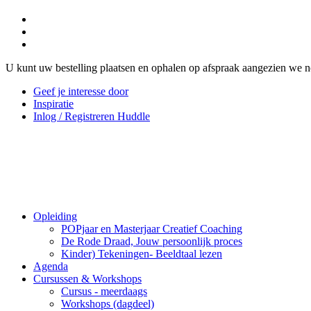
U kunt uw bestelling plaatsen en ophalen op afspraak aangezien we n
Geef je interesse door
Inspiratie
Inlog / Registreren Huddle
Opleiding
POPjaar en Masterjaar Creatief Coaching
De Rode Draad, Jouw persoonlijk proces
Kinder) Tekeningen- Beeldtaal lezen
Agenda
Cursussen & Workshops
Cursus - meerdaags
Workshops (dagdeel)