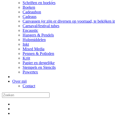
Schriften en boekjes
Boeken
Cadeaubon
Cadeaus
Canvassen (er zijn er diversen op voorraad, te bekijken in 
Carnaval/festival tubes
Encaustic
Hangers & Pendels
Hulpmiddelen
Inkt
Mixed Media
Pennen & Potloden
Krijt
Papier en dergelijke
Stempels en Stencils
Powertex
Over mij
Contact