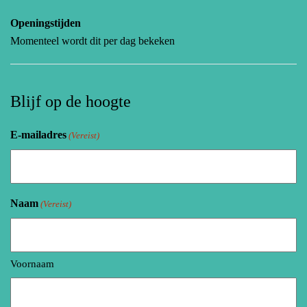
Openingstijden
Momenteel wordt dit per dag bekeken
Blijf op de hoogte
E-mailadres
(Vereist)
Naam
(Vereist)
Voornaam