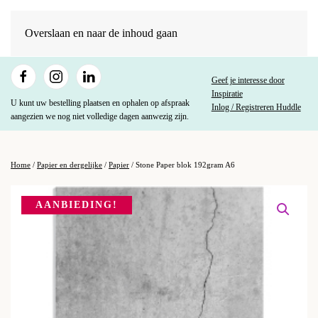
Overslaan en naar de inhoud gaan
Geef je interesse door
Inspiratie
U kunt uw bestelling plaatsen en ophalen op afspraak
Inlog / Registreren Huddle
aangezien we nog niet volledige dagen aanwezig zijn.
Home
/
Papier en dergelijke
/
Papier
/ Stone Paper blok 192gram A6
AANBIEDING!