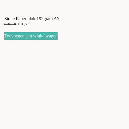
Stone Paper blok 192gram A5
OORSPRONKELIJKE
HUIDIGE
€
6,00
€
4,50
PRIJS
PRIJS
WAS:
IS:
Toevoegen aan winkelwagen
€ 6,00.
€ 4,50.