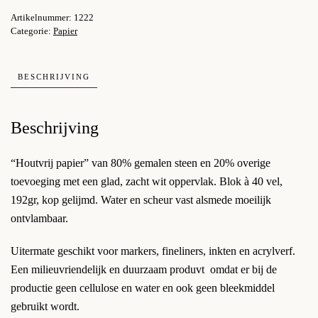
192gram
Artikelnummer:
1222
A6
Categorie:
Papier
aantal
BESCHRIJVING
Beschrijving
“Houtvrij papier” van 80% gemalen steen en 20% overige
toevoeging met een glad, zacht wit oppervlak. Blok à 40 vel,
192gr, kop gelijmd. Water en scheur vast alsmede moeilijk
ontvlambaar.
Uitermate geschikt voor markers, fineliners, inkten en acrylverf.
Een milieuvriendelijk en duurzaam produvt omdat er bij de
productie geen cellulose en water en ook geen bleekmiddel
gebruikt wordt.