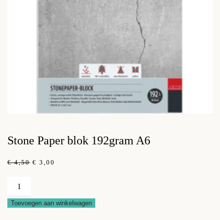
Stone Paper blok 192gram A6
OORSPRONKELIJKE
HUIDIGE
€
4,50
€
3,00
PRIJS
PRIJS
WAS:
IS:
Stone
€ 4,50.
€ 3,00.
Paper
Toevoegen aan winkelwagen
blok