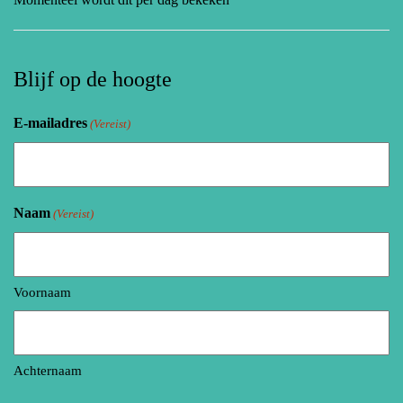
Blijf op de hoogte
E-mailadres
(Vereist)
Naam
(Vereist)
Voornaam
Achternaam