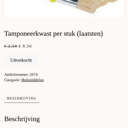
Tamponeerkwast per stuk (laatsten)
OORSPRONKELIJKE
HUIDIGE
€
2,50
€
0,50
PRIJS
PRIJS
WAS:
IS:
Uitverkocht
€ 2,50.
€ 0,50.
Artikelnummer:
2074
Categorie:
Hulpmiddelen
BESCHRIJVING
Beschrijving