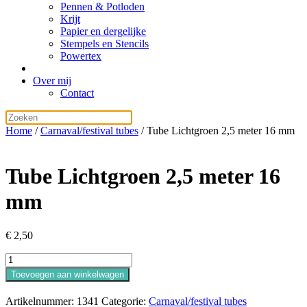
Pennen & Potloden
Krijt
Papier en dergelijke
Stempels en Stencils
Powertex
Over mij
Contact
Home
/
Carnaval/festival tubes
/ Tube Lichtgroen 2,5 meter 16 mm
Tube Lichtgroen 2,5 meter 16
mm
€
2,50
Tube
Lichtgroen
Toevoegen aan winkelwagen
2,5
meter
Artikelnummer:
1341
Categorie:
Carnaval/festival tubes