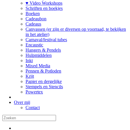
♥ Video Workshops
Schriften en boekjes
Boeken
Cadeaubon
Cadeaus
Canvassen (er zijn er diversen op voorraad, te bekijken
in het atelier)
Carnaval/festival tubes
Encaustic
Hangers & Pendels
Hulpmiddelen
Inkt
Mixed Media
Pennen & Potloden
Krijt
Papier en dergelijke
Stempels en Stencils
Powertex
Over mij
Contact