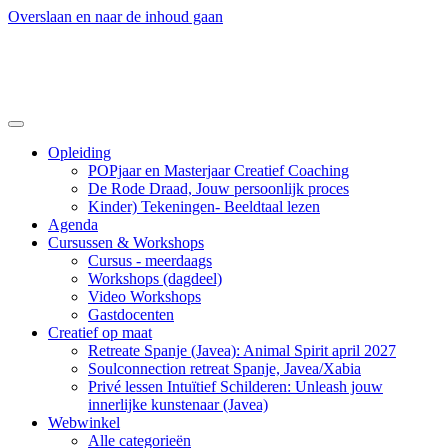
Overslaan en naar de inhoud gaan
Opleiding
POPjaar en Masterjaar Creatief Coaching
De Rode Draad, Jouw persoonlijk proces
Kinder) Tekeningen- Beeldtaal lezen
Agenda
Cursussen & Workshops
Cursus - meerdaags
Workshops (dagdeel)
Video Workshops
Gastdocenten
Creatief op maat
Retreate Spanje (Javea): Animal Spirit april 2027
Soulconnection retreat Spanje, Javea/Xabia
Privé lessen Intuïtief Schilderen: Unleash jouw
innerlijke kunstenaar (Javea)
Webwinkel
Alle categorieën