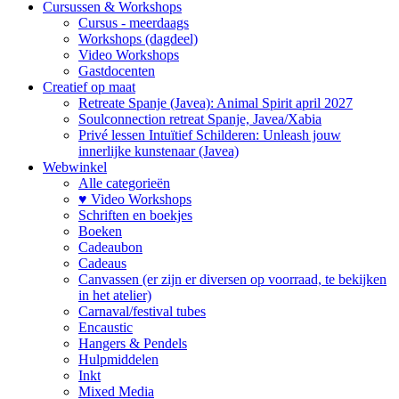
Cursussen & Workshops
Cursus - meerdaags
Workshops (dagdeel)
Video Workshops
Gastdocenten
Creatief op maat
Retreate Spanje (Javea): Animal Spirit april 2027
Soulconnection retreat Spanje, Javea/Xabia
Privé lessen Intuïtief Schilderen: Unleash jouw
innerlijke kunstenaar (Javea)
Webwinkel
Alle categorieën
♥ Video Workshops
Schriften en boekjes
Boeken
Cadeaubon
Cadeaus
Canvassen (er zijn er diversen op voorraad, te bekijken
in het atelier)
Carnaval/festival tubes
Encaustic
Hangers & Pendels
Hulpmiddelen
Inkt
Mixed Media