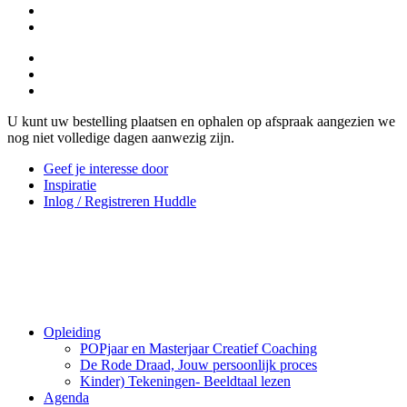
U kunt uw bestelling plaatsen en ophalen op afspraak aangezien we
nog niet volledige dagen aanwezig zijn.
Geef je interesse door
Inspiratie
Inlog / Registreren Huddle
Opleiding
POPjaar en Masterjaar Creatief Coaching
De Rode Draad, Jouw persoonlijk proces
Kinder) Tekeningen- Beeldtaal lezen
Agenda