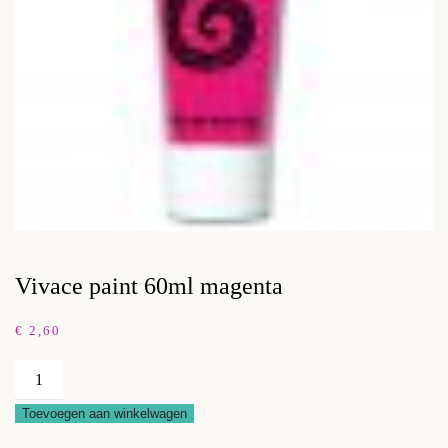
Vivace paint 60ml magenta
€
2,60
Vivace
paint
Toevoegen aan winkelwagen
60ml