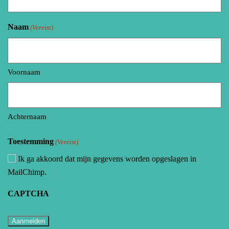
Naam
(Vereist)
Voornaam
Achternaam
Toestemming
(Vereist)
Ik ga akkoord dat mijn gegevens worden opgeslagen in
MailChimp.
CAPTCHA
Aanmelden