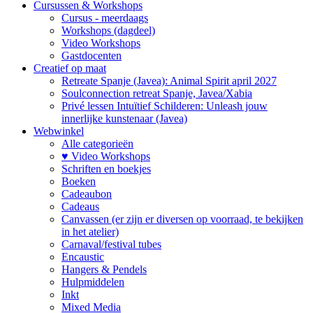
Cursussen & Workshops
Cursus - meerdaags
Workshops (dagdeel)
Video Workshops
Gastdocenten
Creatief op maat
Retreate Spanje (Javea): Animal Spirit april 2027
Soulconnection retreat Spanje, Javea/Xabia
Privé lessen Intuïtief Schilderen: Unleash jouw
innerlijke kunstenaar (Javea)
Webwinkel
Alle categorieën
♥ Video Workshops
Schriften en boekjes
Boeken
Cadeaubon
Cadeaus
Canvassen (er zijn er diversen op voorraad, te bekijken
in het atelier)
Carnaval/festival tubes
Encaustic
Hangers & Pendels
Hulpmiddelen
Inkt
Mixed Media