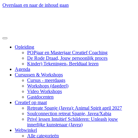
Overslaan en naar de inhoud gaan
Opleiding
POPjaar en Masterjaar Creatief Coaching
De Rode Draad, Jouw persoonlijk proces
Kinder) Tekeningen- Beeldtaal lezen
Agenda
Cursussen & Workshops
Cursus - meerdaags
Workshops (dagdeel)
Video Workshops
Gastdocenten
Creatief op maat
Retreate Spanje (Javea): Animal Spirit april 2027
Soulconnection retreat Spanje, Javea/Xabia
Privé lessen Intuïtief Schilderen: Unleash jouw
innerlijke kunstenaar (Javea)
Webwinkel
Alle categorieën