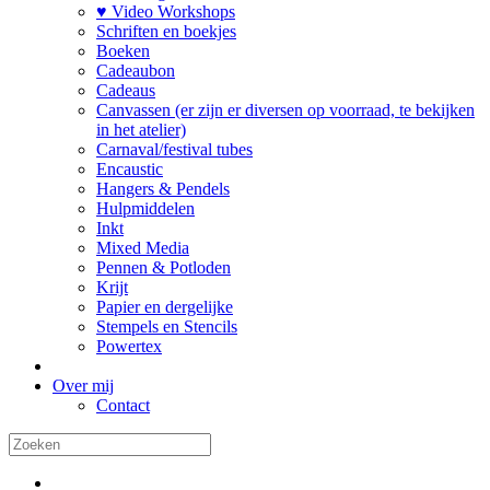
♥ Video Workshops
Schriften en boekjes
Boeken
Cadeaubon
Cadeaus
Canvassen (er zijn er diversen op voorraad, te bekijken
in het atelier)
Carnaval/festival tubes
Encaustic
Hangers & Pendels
Hulpmiddelen
Inkt
Mixed Media
Pennen & Potloden
Krijt
Papier en dergelijke
Stempels en Stencils
Powertex
Over mij
Contact