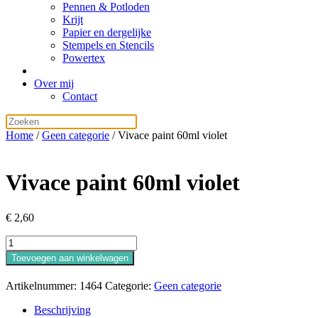
Pennen & Potloden
Krijt
Papier en dergelijke
Stempels en Stencils
Powertex
Over mij
Contact
Home
/
Geen categorie
/ Vivace paint 60ml violet
Vivace paint 60ml violet
€
2,60
Vivace
paint
Toevoegen aan winkelwagen
60ml
violet
Artikelnummer:
1464
Categorie:
Geen categorie
aantal
Beschrijving