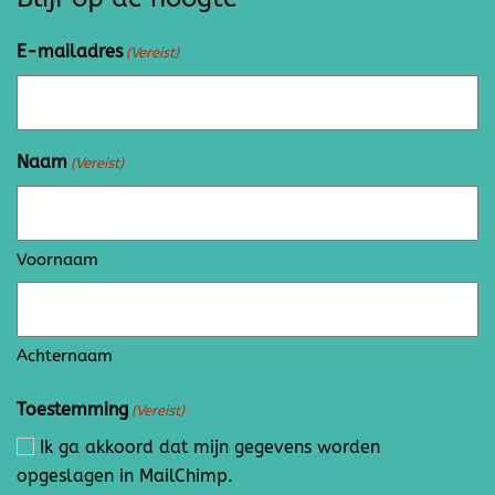
E-mailadres
(Vereist)
Naam
(Vereist)
Voornaam
Achternaam
Toestemming
(Vereist)
Ik ga akkoord dat mijn gegevens worden
opgeslagen in MailChimp.