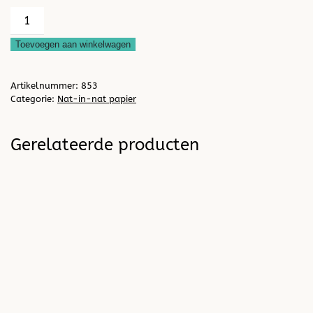
Zweed
therapeuten,
Toevoegen aan winkelwagen
nat-
in-
Artikelnummer:
853
nat
Categorie:
Nat-in-nat papier
papier
140grs
Gerelateerde producten
64x50cm
10
stuks
(laatsten
iets
vergeeld
randje)
aantal