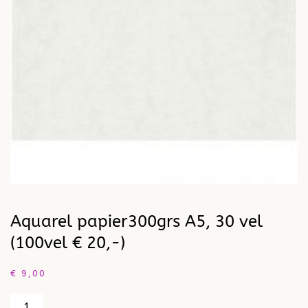
Aquarel papier300grs A5, 30 vel
(100vel € 20,-)
€
9,00
Aquarel