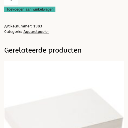
papier300grs
Toevoegen aan winkelwagen
A5,
30
Artikelnummer:
1983
vel
Categorie:
Aquarelpapier
(100vel
€
Gerelateerde producten
20,-)
aantal