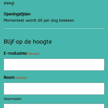
steeg)
Openingstijden
Momenteel wordt dit per dag bekeken
Blijf op de hoogte
E-mailadres
(Vereist)
Naam
(Vereist)
Voornaam