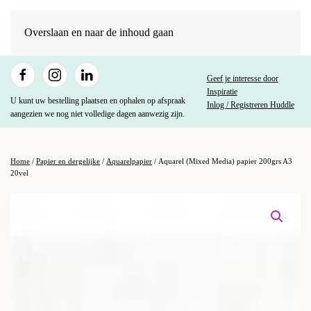
Overslaan en naar de inhoud gaan
Geef je interesse door
Inspiratie
U kunt uw bestelling plaatsen en ophalen op afspraak
Inlog / Registreren Huddle
aangezien we nog niet volledige dagen aanwezig zijn.
Home
/
Papier en dergelijke
/
Aquarelpapier
/ Aquarel (Mixed Media) papier 200grs A3
20vel