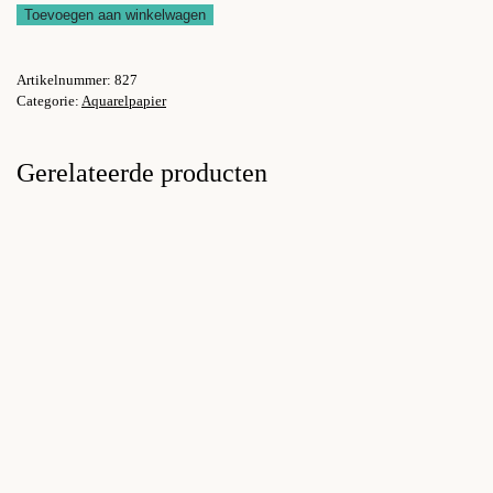
Toevoegen aan winkelwagen
Media)
papier
Artikelnummer:
827
200grs
Categorie:
Aquarelpapier
A3
20vel
Gerelateerde producten
aantal