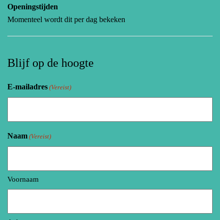
Openingstijden
Momenteel wordt dit per dag bekeken
Blijf op de hoogte
E-mailadres
(Vereist)
Naam
(Vereist)
Voornaam