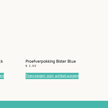
ck
Proefverpakking Bister Blue
€
2,00
en
Toevoegen aan winkelwagen