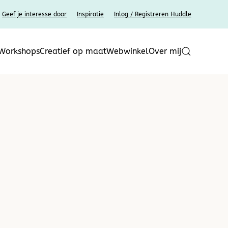
Geef je interesse door
Inspiratie
Inlog / Registreren Huddle
 Workshops
Creatief op maat
Webwinkel
Over mij