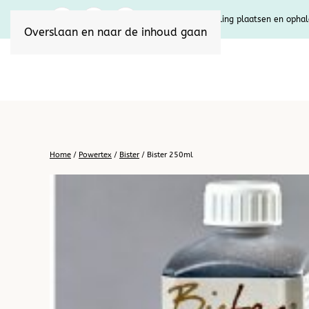
U kunt uw bestelling plaatsen en ophal
Overslaan en naar de inhoud gaan
Home
/
Powertex
/
Bister
/ Bister 250ml