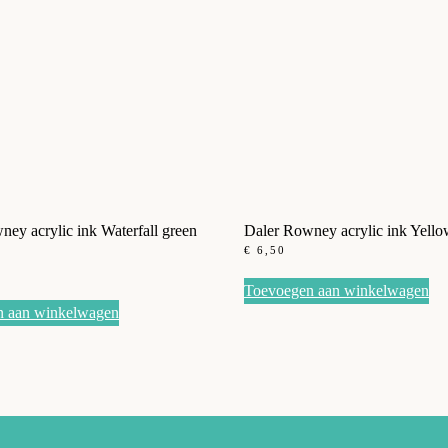
ey acrylic ink Waterfall green
Daler Rowney acrylic ink Yell
€
6,50
Toevoegen aan winkelwagen
n aan winkelwagen