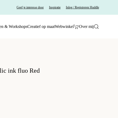
Geef je interesse door
Inspiratie
Inlog / Registreren Huddle
en & Workshops
Creatief op maat
Webwinkel
Over mij
ic ink fluo Red