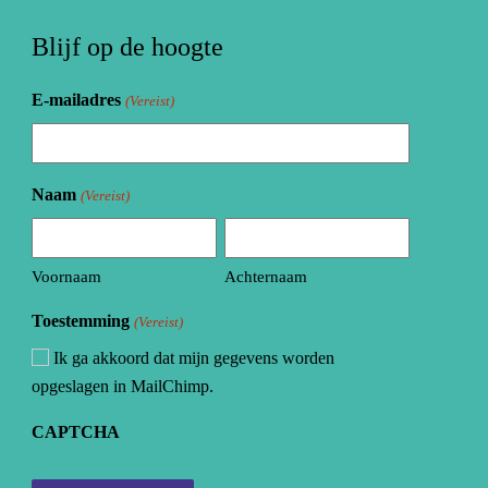
Blijf op de hoogte
E-mailadres
(Vereist)
Naam
(Vereist)
Voornaam
Achternaam
Toestemming
(Vereist)
Ik ga akkoord dat mijn gegevens worden
opgeslagen in MailChimp.
CAPTCHA