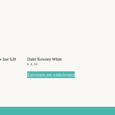
ow hue 620
Daler Rowney White
€
6,50
Toevoegen aan winkelwagen