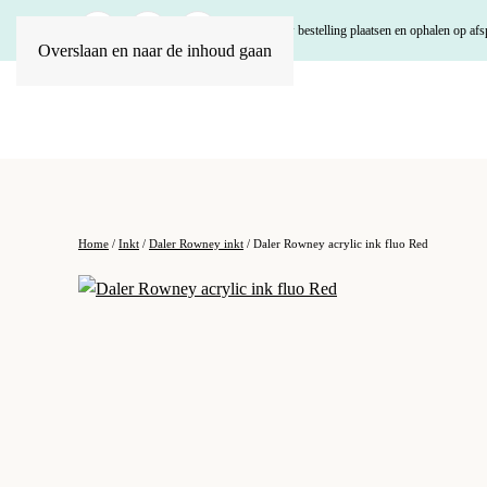
U kunt uw bestelling plaatsen en ophalen op afs
Overslaan en naar de inhoud gaan
Home
/
Inkt
/
Daler Rowney inkt
/ Daler Rowney acrylic ink fluo Red