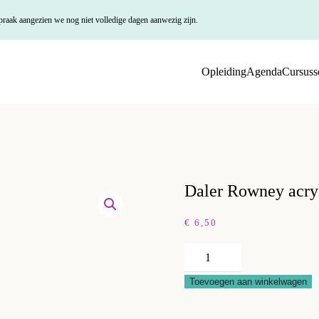
praak aangezien we nog niet volledige dagen aanwezig zijn.
Opleiding
Agenda
Cursuss
Daler Rowney acryl
€
6,50
Daler
Rowney
Toevoegen aan winkelwagen
acrylic
ink