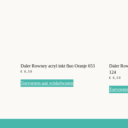
Daler Rowney acryl inkt fluo Oranje 653
Daler Rown
€
6,50
124
€
6,50
Toevoegen aan winkelwagen
Toevoege