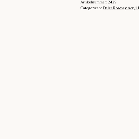
Artikelnummer:
2429
fluo
Categorieën:
Daler Rowney Acryl 
Red
aantal