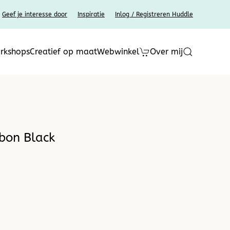
Geef je interesse door
Inspiratie
Inlog / Registreren Huddle
rkshops
Creatief op maat
Webwinkel
Over mij
rbon Black