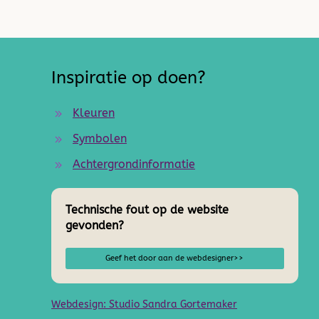
Inspiratie op doen?
Kleuren
Symbolen
Achtergrondinformatie
Technische fout op de website
gevonden?
Geef het door aan de webdesigner>>
Webdesign: Studio Sandra Gortemaker