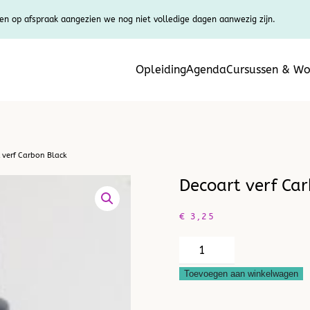
en op afspraak aangezien we nog niet volledige dagen aanwezig zijn.
Opleiding
Agenda
Cursussen & Wo
 verf Carbon Black
Decoart verf Ca
€
3,25
Decoart
verf
Toevoegen aan winkelwagen
Carbon
Black