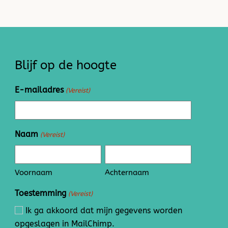
Blijf op de hoogte
E-mailadres
(Vereist)
Naam
(Vereist)
Voornaam
Achternaam
Toestemming
(Vereist)
Ik ga akkoord dat mijn gegevens worden
opgeslagen in MailChimp.