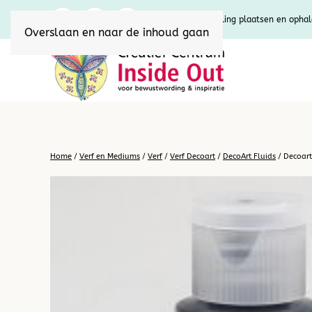
U kunt uw bestelling plaatsen en ophal
Overslaan en naar de inhoud gaan
Home
/
Verf en Mediums
/
Verf
/
Verf Decoart
/
DecoArt Fluids
/ Decoart