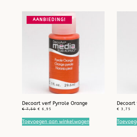
AANBIEDING!
Decoart verf Pyrrole Orange
Decoart 
OORSPRONKELIJKE
HUIDIGE
€
7,50
€
6,95
€
3,75
PRIJS
PRIJS
WAS:
IS:
Toevoegen aan winkelwagen
Toevoeg
€ 7,50.
€ 6,95.