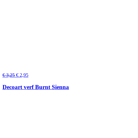
Oorspronkelijke
Huidige
€
3,25
€
2,95
prijs
prijs
was:
is:
Decoart verf Burnt Sienna
€ 3,25.
€ 2,95.