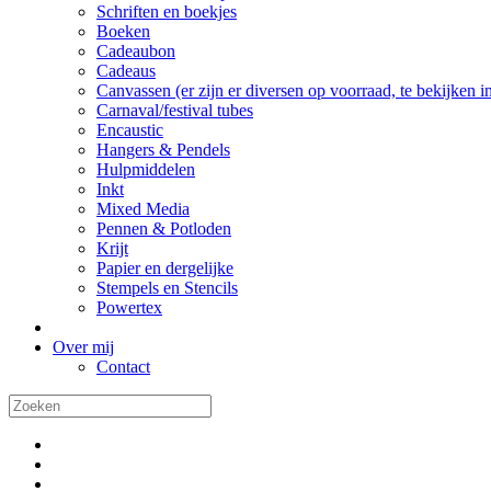
Schriften en boekjes
Boeken
Cadeaubon
Cadeaus
Canvassen (er zijn er diversen op voorraad, te bekijken in 
Carnaval/festival tubes
Encaustic
Hangers & Pendels
Hulpmiddelen
Inkt
Mixed Media
Pennen & Potloden
Krijt
Papier en dergelijke
Stempels en Stencils
Powertex
Over mij
Contact