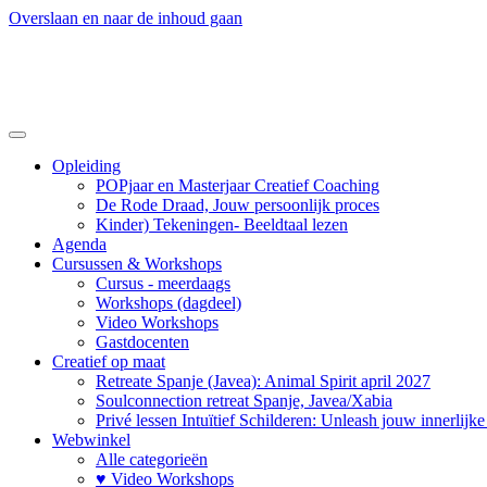
Overslaan en naar de inhoud gaan
Opleiding
POPjaar en Masterjaar Creatief Coaching
De Rode Draad, Jouw persoonlijk proces
Kinder) Tekeningen- Beeldtaal lezen
Agenda
Cursussen & Workshops
Cursus - meerdaags
Workshops (dagdeel)
Video Workshops
Gastdocenten
Creatief op maat
Retreate Spanje (Javea): Animal Spirit april 2027
Soulconnection retreat Spanje, Javea/Xabia
Privé lessen Intuïtief Schilderen: Unleash jouw innerlijk
Webwinkel
Alle categorieën
♥ Video Workshops