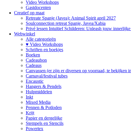
Video Workshops
Gastdocenten
Creatief op maat
Retreate Spanje (Javea): Animal Spirit april 2027
Soulconnection retreat Spanje, Javea/Xabia
Privé lessen Intuïtief Schilderen: Unleash jouw innerlijk
Webwinkel
Alle categorieën
♥ Video Workshops
Schriften en boekjes
Boeken
Cadeaubon
Cadeaus
Canvassen (er zijn er diversen op voorraad, te bekijken in 
Carnaval/festival tubes
Encaustic
Hangers & Pendels
Hulpmiddelen
Inkt
Mixed Media
Pennen & Potloden
Krijt
Papier en dergelijke
Stempels en Stencils
Powertex