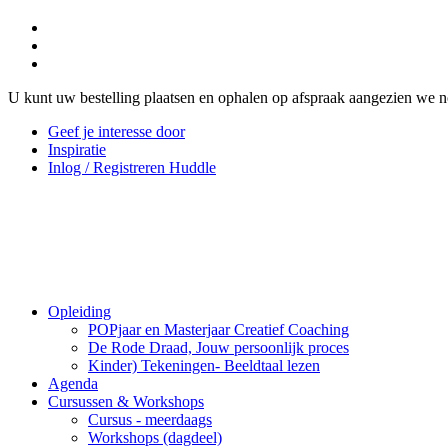
U kunt uw bestelling plaatsen en ophalen op afspraak aangezien we n
Geef je interesse door
Inspiratie
Inlog / Registreren Huddle
Opleiding
POPjaar en Masterjaar Creatief Coaching
De Rode Draad, Jouw persoonlijk proces
Kinder) Tekeningen- Beeldtaal lezen
Agenda
Cursussen & Workshops
Cursus - meerdaags
Workshops (dagdeel)