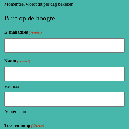
Momenteel wordt dit per dag bekeken
Blijf op de hoogte
E-mailadres
(Vereist)
Naam
(Vereist)
Voornaam
Achternaam
Toestemming
(Vereist)