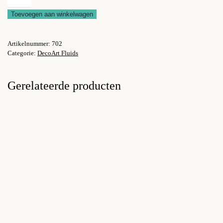
verf
Toevoegen aan winkelwagen
Hansa
Yellow
Artikelnummer:
702
Medium
Categorie:
DecoArt Fluids
aantal
Gerelateerde producten