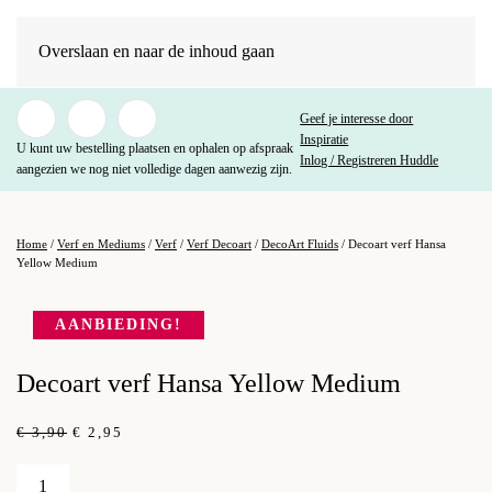
Overslaan en naar de inhoud gaan
Geef je interesse door
Inspiratie
U kunt uw bestelling plaatsen en ophalen op afspraak
Inlog / Registreren Huddle
aangezien we nog niet volledige dagen aanwezig zijn.
Home
/
Verf en Mediums
/
Verf
/
Verf Decoart
/
DecoArt Fluids
/ Decoart verf Hansa
Yellow Medium
AANBIEDING!
Decoart verf Hansa Yellow Medium
OORSPRONKELIJKE
HUIDIGE
€
3,90
€
2,95
PRIJS
PRIJS
WAS:
IS:
Decoart
€ 3,90.
€ 2,95.