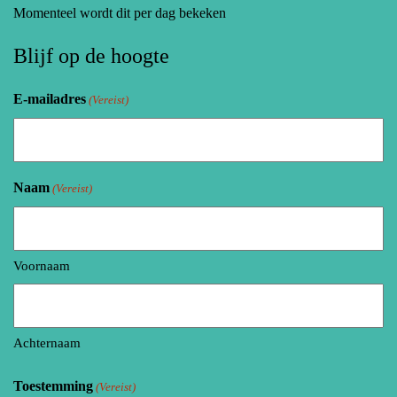
Momenteel wordt dit per dag bekeken
Blijf op de hoogte
E-mailadres
(Vereist)
Naam
(Vereist)
Voornaam
Achternaam
Toestemming
(Vereist)