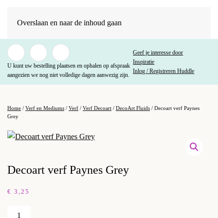
Overslaan en naar de inhoud gaan
Geef je interesse door
Inspiratie
U kunt uw bestelling plaatsen en ophalen op afspraak
Inlog / Registreren Huddle
aangezien we nog niet volledige dagen aanwezig zijn.
Home
/
Verf en Mediums
/
Verf
/
Verf Decoart
/
DecoArt Fluids
/ Decoart verf Paynes
Grey
Decoart verf Paynes Grey
€
3,25
Decoart