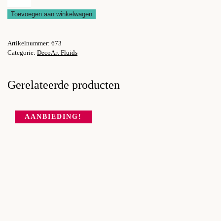
verf
Toevoegen aan winkelwagen
Paynes
Grey
Artikelnummer:
673
aantal
Categorie:
DecoArt Fluids
Gerelateerde producten
AANBIEDING!