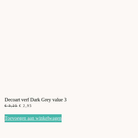
Decoart verf Dark Grey value 3
OORSPRONKELIJKE
HUIDIGE
€
3,25
€
2,95
PRIJS
PRIJS
WAS:
IS:
Toevoegen aan winkelwagen
€ 3,25.
€ 2,95.