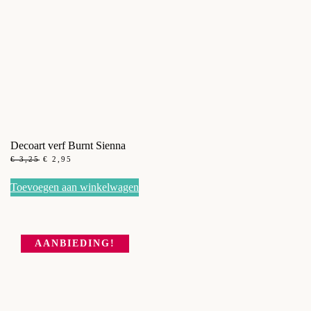
Decoart verf Burnt Sienna
OORSPRONKELIJKE
HUIDIGE
€
3,25
€
2,95
PRIJS
PRIJS
WAS:
IS:
Toevoegen aan winkelwagen
€ 3,25.
€ 2,95.
AANBIEDING!