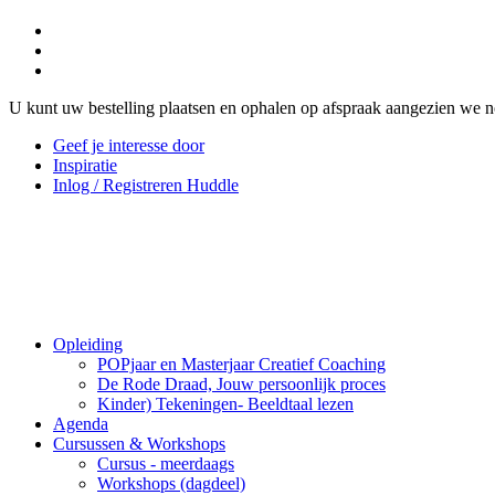
U kunt uw bestelling plaatsen en ophalen op afspraak aangezien we n
Geef je interesse door
Inspiratie
Inlog / Registreren Huddle
Opleiding
POPjaar en Masterjaar Creatief Coaching
De Rode Draad, Jouw persoonlijk proces
Kinder) Tekeningen- Beeldtaal lezen
Agenda
Cursussen & Workshops
Cursus - meerdaags
Workshops (dagdeel)