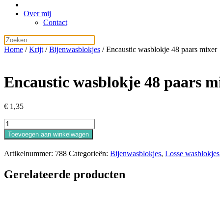
Over mij
Contact
Home
/
Krijt
/
Bijenwasblokjes
/ Encaustic wasblokje 48 paars mixer
Encaustic wasblokje 48 paars m
€
1,35
Encaustic
wasblokje
Toevoegen aan winkelwagen
48
paars
Artikelnummer:
788
Categorieën:
Bijenwasblokjes
,
Losse wasblokjes
mixer
aantal
Gerelateerde producten