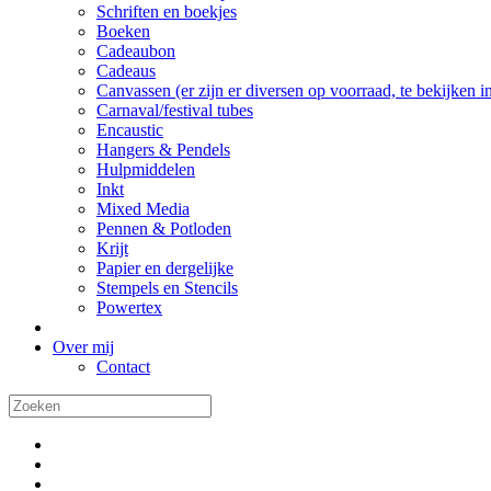
Schriften en boekjes
Boeken
Cadeaubon
Cadeaus
Canvassen (er zijn er diversen op voorraad, te bekijken in 
Carnaval/festival tubes
Encaustic
Hangers & Pendels
Hulpmiddelen
Inkt
Mixed Media
Pennen & Potloden
Krijt
Papier en dergelijke
Stempels en Stencils
Powertex
Over mij
Contact