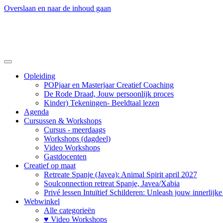
Overslaan en naar de inhoud gaan
Opleiding
POPjaar en Masterjaar Creatief Coaching
De Rode Draad, Jouw persoonlijk proces
Kinder) Tekeningen- Beeldtaal lezen
Agenda
Cursussen & Workshops
Cursus - meerdaags
Workshops (dagdeel)
Video Workshops
Gastdocenten
Creatief op maat
Retreate Spanje (Javea): Animal Spirit april 2027
Soulconnection retreat Spanje, Javea/Xabia
Privé lessen Intuïtief Schilderen: Unleash jouw innerlijk
Webwinkel
Alle categorieën
♥ Video Workshops