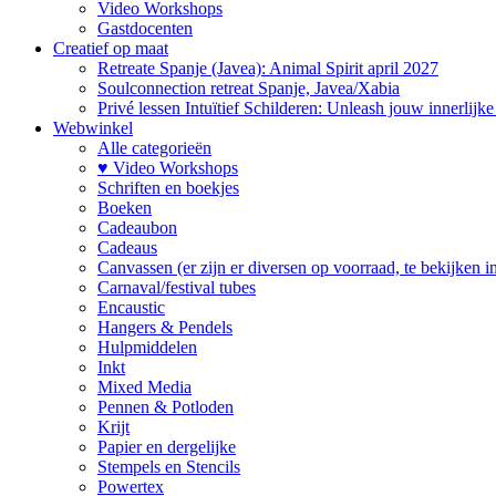
Video Workshops
Gastdocenten
Creatief op maat
Retreate Spanje (Javea): Animal Spirit april 2027
Soulconnection retreat Spanje, Javea/Xabia
Privé lessen Intuïtief Schilderen: Unleash jouw innerlijk
Webwinkel
Alle categorieën
♥ Video Workshops
Schriften en boekjes
Boeken
Cadeaubon
Cadeaus
Canvassen (er zijn er diversen op voorraad, te bekijken in 
Carnaval/festival tubes
Encaustic
Hangers & Pendels
Hulpmiddelen
Inkt
Mixed Media
Pennen & Potloden
Krijt
Papier en dergelijke
Stempels en Stencils
Powertex