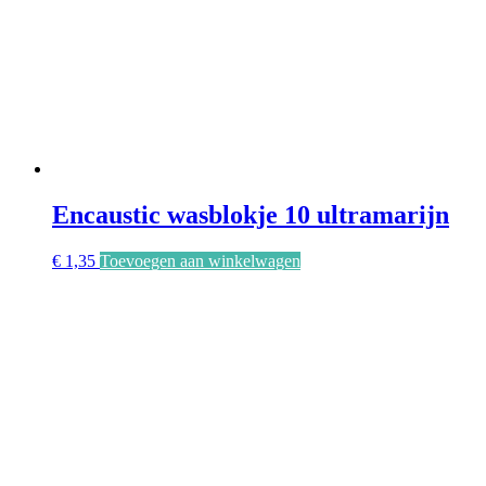
Encaustic wasblokje 10 ultramarijn
€
1,35
Toevoegen aan winkelwagen