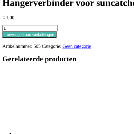
Hangerverbinder voor suncatche
€
1,00
Hangerverbinder
voor
Toevoegen aan winkelwagen
suncatchers
zilver
Artikelnummer:
505
Categorie:
Geen categorie
aantal
Gerelateerde producten