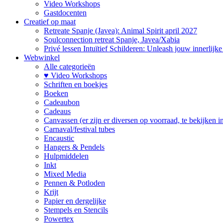
Video Workshops
Gastdocenten
Creatief op maat
Retreate Spanje (Javea): Animal Spirit april 2027
Soulconnection retreat Spanje, Javea/Xabia
Privé lessen Intuïtief Schilderen: Unleash jouw innerlijk
Webwinkel
Alle categorieën
♥ Video Workshops
Schriften en boekjes
Boeken
Cadeaubon
Cadeaus
Canvassen (er zijn er diversen op voorraad, te bekijken in 
Carnaval/festival tubes
Encaustic
Hangers & Pendels
Hulpmiddelen
Inkt
Mixed Media
Pennen & Potloden
Krijt
Papier en dergelijke
Stempels en Stencils
Powertex