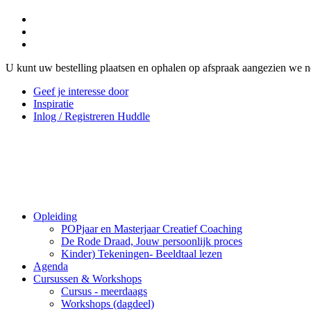
U kunt uw bestelling plaatsen en ophalen op afspraak aangezien we n
Geef je interesse door
Inspiratie
Inlog / Registreren Huddle
Opleiding
POPjaar en Masterjaar Creatief Coaching
De Rode Draad, Jouw persoonlijk proces
Kinder) Tekeningen- Beeldtaal lezen
Agenda
Cursussen & Workshops
Cursus - meerdaags
Workshops (dagdeel)