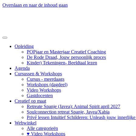
Overslaan en naar de inhoud gaan
Opleiding
POPjaar en Masterjaar Creatief Coaching
De Rode Draad, Jouw persoonlijk proces
Kinder) Tekeningen- Beeldtaal lezen
Agenda
Cursussen & Workshops
Cursus - meerdaags
Workshops (dagdeel)
Video Workshops
Gastdocenten
Creatief op maat
Retreate Spanje (Javea): Animal Spirit april 2027
Soulconnection retreat Spanje, Javea/Xabia
Privé lessen Intuïtief Schilderen: Unleash jouw innerlijk
Webwinkel
Alle categorieën
♥ Video Workshops