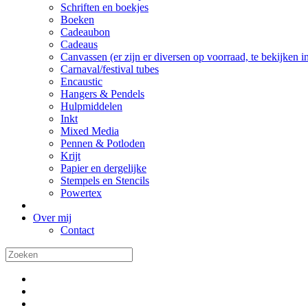
Schriften en boekjes
Boeken
Cadeaubon
Cadeaus
Canvassen (er zijn er diversen op voorraad, te bekijken in 
Carnaval/festival tubes
Encaustic
Hangers & Pendels
Hulpmiddelen
Inkt
Mixed Media
Pennen & Potloden
Krijt
Papier en dergelijke
Stempels en Stencils
Powertex
Over mij
Contact