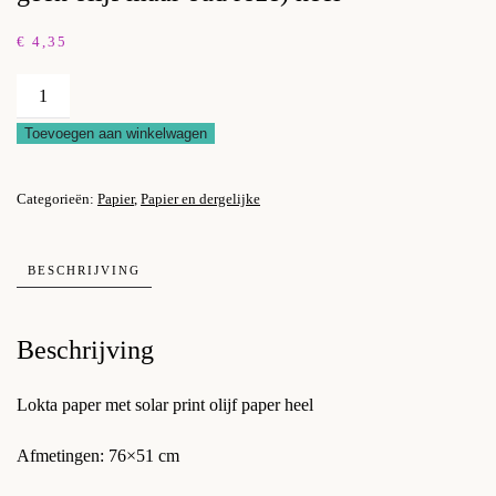
€
4,35
Lokta
paper
Toevoegen aan winkelwagen
met
solar
Categorieën:
Papier
,
Papier en dergelijke
print
olijf
(let
BESCHRIJVING
op,
geen
Beschrijving
olijf
maar
oud
Lokta paper met solar print olijf paper heel
roze)
Afmetingen: 76×51 cm
heel
aantal