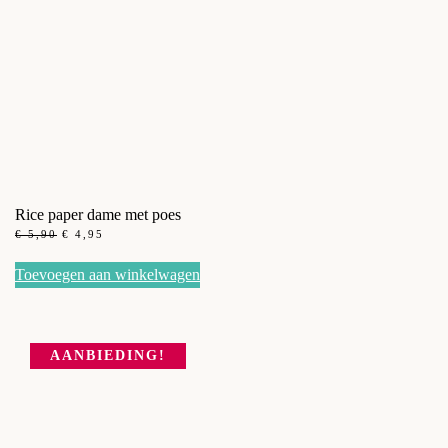
Rice paper dame met poes
OORSPRONKELIJKE
HUIDIGE
€
5,90
€
4,95
PRIJS
PRIJS
WAS:
IS:
Toevoegen aan winkelwagen
€ 5,90.
€ 4,95.
AANBIEDING!