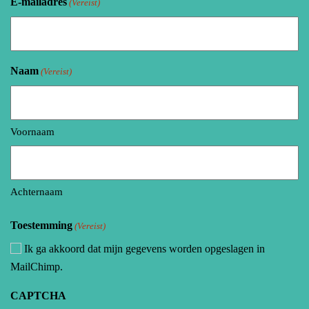
E-mailadres
(Vereist)
Naam
(Vereist)
Voornaam
Achternaam
Toestemming
(Vereist)
Ik ga akkoord dat mijn gegevens worden opgeslagen in
MailChimp.
CAPTCHA