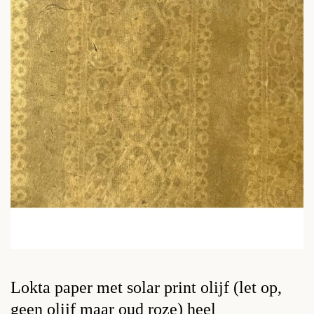
Lokta paper met solar print olijf (let op,
geen olijf maar oud roze) heel