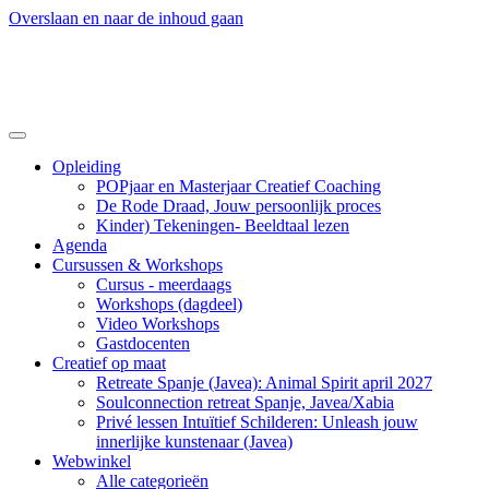
Overslaan en naar de inhoud gaan
Opleiding
POPjaar en Masterjaar Creatief Coaching
De Rode Draad, Jouw persoonlijk proces
Kinder) Tekeningen- Beeldtaal lezen
Agenda
Cursussen & Workshops
Cursus - meerdaags
Workshops (dagdeel)
Video Workshops
Gastdocenten
Creatief op maat
Retreate Spanje (Javea): Animal Spirit april 2027
Soulconnection retreat Spanje, Javea/Xabia
Privé lessen Intuïtief Schilderen: Unleash jouw
innerlijke kunstenaar (Javea)
Webwinkel
Alle categorieën