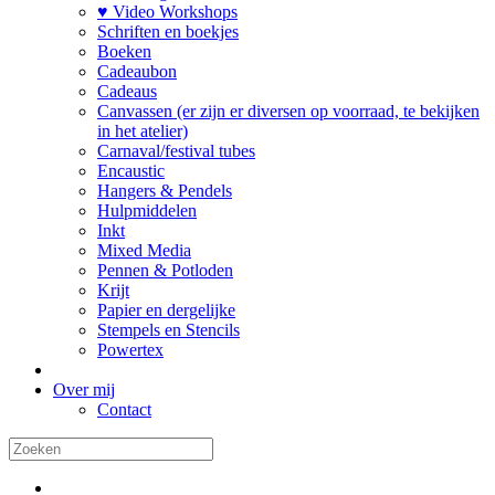
♥ Video Workshops
Schriften en boekjes
Boeken
Cadeaubon
Cadeaus
Canvassen (er zijn er diversen op voorraad, te bekijken
in het atelier)
Carnaval/festival tubes
Encaustic
Hangers & Pendels
Hulpmiddelen
Inkt
Mixed Media
Pennen & Potloden
Krijt
Papier en dergelijke
Stempels en Stencils
Powertex
Over mij
Contact