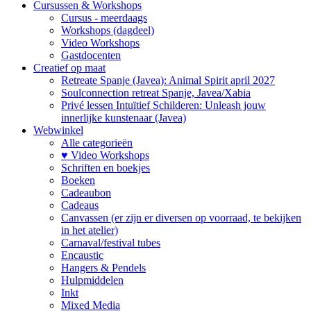
Cursussen & Workshops
Cursus - meerdaags
Workshops (dagdeel)
Video Workshops
Gastdocenten
Creatief op maat
Retreate Spanje (Javea): Animal Spirit april 2027
Soulconnection retreat Spanje, Javea/Xabia
Privé lessen Intuïtief Schilderen: Unleash jouw
innerlijke kunstenaar (Javea)
Webwinkel
Alle categorieën
♥ Video Workshops
Schriften en boekjes
Boeken
Cadeaubon
Cadeaus
Canvassen (er zijn er diversen op voorraad, te bekijken
in het atelier)
Carnaval/festival tubes
Encaustic
Hangers & Pendels
Hulpmiddelen
Inkt
Mixed Media